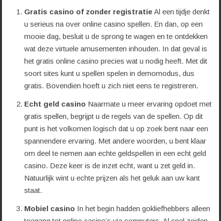
Gratis casino of zonder registratie
Al een tijdje denkt
u serieus na over online casino spellen. En dan, op een
mooie dag, besluit u de sprong te wagen en te ontdekken
wat deze virtuele amusementen inhouden. In dat geval is
het gratis online casino precies wat u nodig heeft. Met dit
soort sites kunt u spellen spelen in demomodus, dus
gratis. Bovendien hoeft u zich niet eens te registreren.
Echt geld casino
Naarmate u meer ervaring opdoet met
gratis spellen, begrijpt u de regels van de spellen. Op dit
punt is het volkomen logisch dat u op zoek bent naar een
spannendere ervaring. Met andere woorden, u bent klaar
om deel te nemen aan echte geldspellen in een echt geld
casino. Deze keer is de inzet echt, want u zet geld in.
Natuurlijk wint u echte prijzen als het geluk aan uw kant
staat.
Mobiel casino
In het begin hadden gokliefhebbers alleen
toegang tot online casino’s via computers. Al snel zeiden