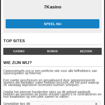
7Kasino
SPEEL NU
TOP SITES
CASINO
BONUS
BEZOEK
WIE ZIJN WIJ?
Casinovirtuels.org is een perfecte site voor alle liefhebbers van
casinospellen op internet.
Een ruimte geschreven en gerealiseerd door gepassioneerde
spelers die tientallen zalen hebben bezocht, tot het punt waarop
ze vandaag objectieve recensies kunnen schrijven.
Omdat het internet honderden sites op dit gebied aanbiedt,
hebben we besloten de beste virtuele casino’s te centraliseren en
hun kwaliteiten op één plek samen te vatten.
×
Geweldige tips die we je aanraden blindelings te volgen… zonder