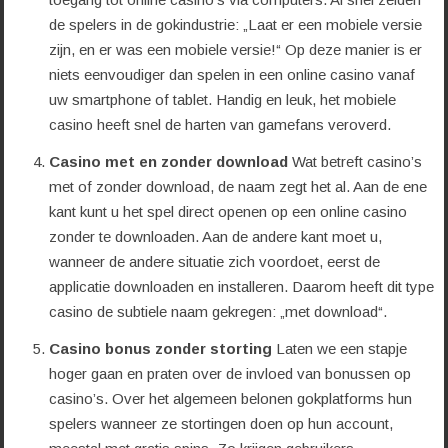
de spelers in de gokindustrie: „Laat er een mobiele versie
zijn, en er was een mobiele versie!“ Op deze manier is er
niets eenvoudiger dan spelen in een online casino vanaf
uw smartphone of tablet. Handig en leuk, het mobiele
casino heeft snel de harten van gamefans veroverd.
Casino met en zonder download
Wat betreft casino’s
met of zonder download, de naam zegt het al. Aan de ene
kant kunt u het spel direct openen op een online casino
zonder te downloaden. Aan de andere kant moet u,
wanneer de andere situatie zich voordoet, eerst de
applicatie downloaden en installeren. Daarom heeft dit type
casino de subtiele naam gekregen: „met download“.
Casino bonus zonder storting
Laten we een stapje
hoger gaan en praten over de invloed van bonussen op
casino’s. Over het algemeen belonen gokplatforms hun
spelers wanneer ze stortingen doen op hun account,