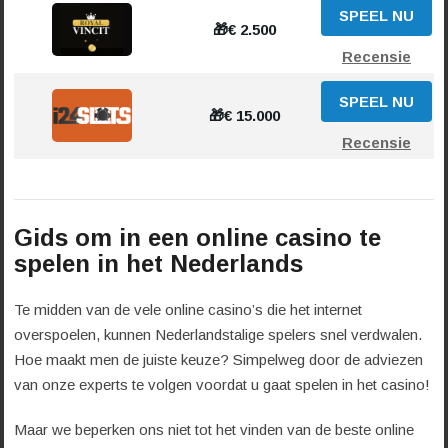
SPEEL NU
🎁€ 2.500
Recensie
SPEEL NU
🎁€ 15.000
Recensie
Gids om in een online casino te
spelen in het Nederlands
Te midden van de vele online casino’s die het internet
overspoelen, kunnen Nederlandstalige spelers snel verdwalen.
Hoe maakt men de juiste keuze? Simpelweg door de adviezen
van onze experts te volgen voordat u gaat spelen in het casino!
Maar we beperken ons niet tot het vinden van de beste online