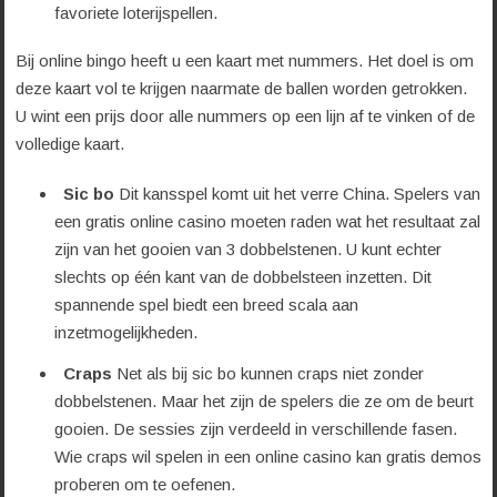
favoriete loterijspellen.
Bij online bingo heeft u een kaart met nummers. Het doel is om
deze kaart vol te krijgen naarmate de ballen worden getrokken.
U wint een prijs door alle nummers op een lijn af te vinken of de
volledige kaart.
Sic bo
Dit kansspel komt uit het verre China. Spelers van
een gratis online casino moeten raden wat het resultaat zal
zijn van het gooien van 3 dobbelstenen. U kunt echter
slechts op één kant van de dobbelsteen inzetten. Dit
spannende spel biedt een breed scala aan
inzetmogelijkheden.
Craps
Net als bij sic bo kunnen craps niet zonder
dobbelstenen. Maar het zijn de spelers die ze om de beurt
gooien. De sessies zijn verdeeld in verschillende fasen.
Wie craps wil spelen in een online casino kan gratis demos
proberen om te oefenen.