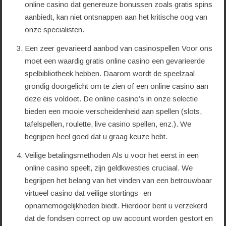
online casino dat genereuze bonussen zoals gratis spins
aanbiedt, kan niet ontsnappen aan het kritische oog van
onze specialisten.
Een zeer gevarieerd aanbod van casinospellen Voor ons
moet een waardig gratis online casino een gevarieerde
spelbibliotheek hebben. Daarom wordt de speelzaal
grondig doorgelicht om te zien of een online casino aan
deze eis voldoet. De online casino’s in onze selectie
bieden een mooie verscheidenheid aan spellen (slots,
tafelspellen, roulette, live casino spellen, enz.). We
begrijpen heel goed dat u graag keuze hebt.
Veilige betalingsmethoden Als u voor het eerst in een
online casino speelt, zijn geldkwesties cruciaal. We
begrijpen het belang van het vinden van een betrouwbaar
virtueel casino dat veilige stortings- en
opnamemogelijkheden biedt. Hierdoor bent u verzekerd
dat de fondsen correct op uw account worden gestort en