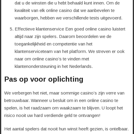
dat u de winsten die u hebt behaald kunt innen. Om de
kwaliteit van elk online casino dat we aanbevelen te
waarborgen, hebben we verschillende tests uitgevoerd.
Effectieve klantenservice Een goed online casino luistert
altijd naar zijn spelers. Daarom beoordelen we de
toegankelijkheid en competentie van het
klantenserviceteam van het platform. We streven er ook
naar om online casino’s te vinden met
klantenondersteuning in het Nederlands.
Pas op voor oplichting
We verbergen het niet, maar sommige casino’s zijn verre van
betrouwbaar. Wanneer u besluit om in een online casino te
spelen, is het raadzaam om waakzaam te blijven. U loopt het
risico nooit uw hard verdiende geld te ontvangen!
Het aantal spelers dat nooit hun winst heeft gezien, is ontelbaar.