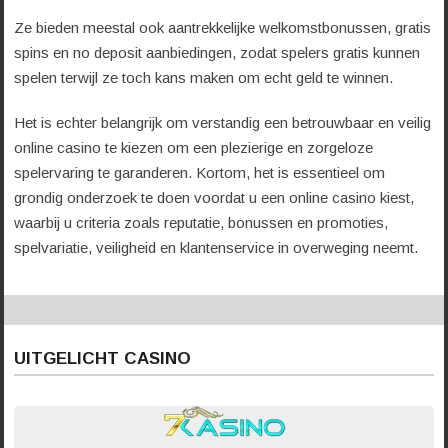
Ze bieden meestal ook aantrekkelijke welkomstbonussen, gratis
spins en no deposit aanbiedingen, zodat spelers gratis kunnen
spelen terwijl ze toch kans maken om echt geld te winnen.
Het is echter belangrijk om verstandig een betrouwbaar en veilig
online casino te kiezen om een plezierige en zorgeloze
spelervaring te garanderen. Kortom, het is essentieel om
grondig onderzoek te doen voordat u een online casino kiest,
waarbij u criteria zoals reputatie, bonussen en promoties,
spelvariatie, veiligheid en klantenservice in overweging neemt.
UITGELICHT CASINO