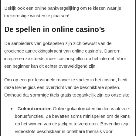
Bekijk ook een online bankvergelijking om te kiezen waar je
toekomstige winsten te plaatsen!
De spellen in online casino’s
De aanbieders van gokspellen zijn zich bewust van de
groeiende aantrekkingskracht van online casino’s. Daarom
integreren ze steeds meer casinospellen op het internet. Voor
een beginner kan dit echter overweldigend zijn.
Om op een professionele manier te spelen in het casino, biedt
deze kleine gids een overzicht van de beschikbare spellen.
Onthoud dat sommige titels gratis toegankelijk zijn op onze site:
Gokautomaten
Online gokautomaten bieden vaak veel
bonusfuncties. Ze bevatten soms minispellen om de kans
op het winnen van de jackpot te vergroten. Bovendien zijn
videoslots beschikbaar in ontelbare thema’s voor