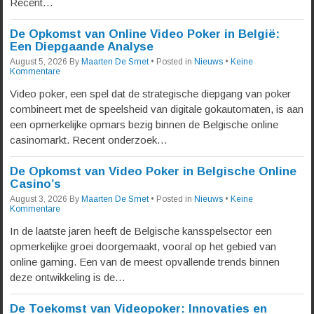
Recent…
De Opkomst van Online Video Poker in België:
Een Diepgaande Analyse
August 5, 2026
By
Maarten De Smet
• Posted in
Nieuws
•
Keine
Kommentare
Video poker, een spel dat de strategische diepgang van poker
combineert met de speelsheid van digitale gokautomaten, is aan
een opmerkelijke opmars bezig binnen de Belgische online
casinomarkt. Recent onderzoek…
De Opkomst van Video Poker in Belgische Online
Casino’s
August 3, 2026
By
Maarten De Smet
• Posted in
Nieuws
•
Keine
Kommentare
In de laatste jaren heeft de Belgische kansspelsector een
opmerkelijke groei doorgemaakt, vooral op het gebied van
online gaming. Een van de meest opvallende trends binnen
deze ontwikkeling is de…
De Toekomst van Videopoker: Innovaties en