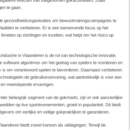
egatieve effecten van toegenomen gokactiviteiten, zoals
gen te gaan.
le gezondheidsorganisaties om bewustmakingscampagnes te
slaafden te verbeteren. Er is een toenemende focus op het
 limieten op stortingen en inzetten, wat helpt om het risico op
ndustrie in Vlaanderen is de rol van technologische innovatie.
e software algoritmes om het gedrag van spelers te monitoren en
ijk is om verantwoord spelen te bevorderen. Daarnaast verbeteren
technologieën de gebruikerservaring, wat aantrekkelijk is voor een
ve en meeslepende ervaringen.
er belangrijk segment van de gokmarkt, zijn er ook aanzienlijke
 wedden op live sportevenementen, groeit in populariteit. Dit biedt
gevers om eerlijke en veilige gokpraktijken te garanderen.
laanderen biedt zowel kansen als uitdagingen. Terwijl de