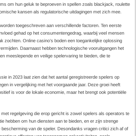
rms om hun geluk te beproeven in spellen zoals blackjack, roulette
omische kansen als regulatorische uitdagingen met zich mee.
n worden toegeschreven aan verschillende factoren. Ten eerste
nvloed gehad op het consumentengedrag, waarbij veel mensen
k zochten. Online casino’s boden een toegankelijke oplossing
vermijden. Daarnaast hebben technologische vooruitgangen het
n meeslepende en veilige spelervaring te bieden, die te
e in 2023 laat zien dat het aantal geregistreerde spelers op
en in vergelijking met het voorgaande jaar. Deze groei heeft
itief is voor de lokale economie, maar het brengt ook potentiële
t, met regelgeving die erop gericht is zowel spelers als operators te
ie hebben om hun diensten aan te bieden, en er zijn strenge
e bescherming van de speler. Desondanks vragen critici zich af of