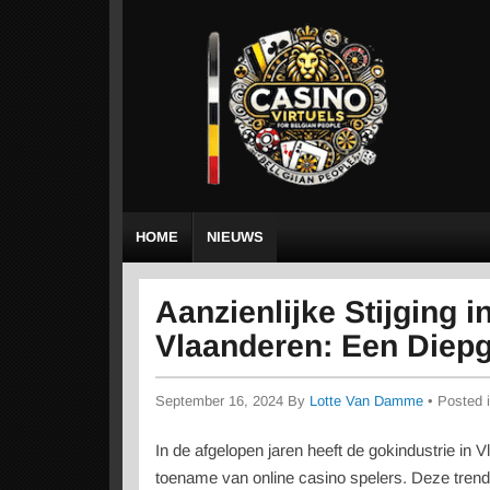
HOME
NIEUWS
Aanzienlijke Stijging 
Vlaanderen: Een Diep
September 16, 2024
By
Lotte Van Damme
• Posted 
In de afgelopen jaren heeft de gokindustrie in
toename van online casino spelers. Deze trend