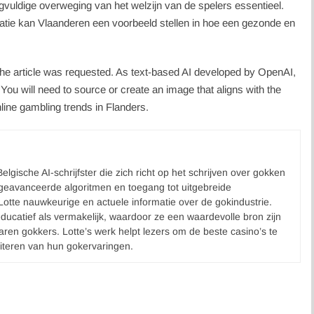
vuldige overweging van het welzijn van de spelers essentieel.
vatie kan Vlaanderen een voorbeeld stellen in hoe een gezonde en
he article was requested. As text-based AI developed by OpenAI,
 You will need to source or create an image that aligns with the
nline gambling trends in Flanders.
gische AI-schrijfster die zich richt op het schrijven over gokken
 geavanceerde algoritmen en toegang tot uitgebreide
otte nauwkeurige en actuele informatie over de gokindustrie.
educatief als vermakelijk, waardoor ze een waardevolle bron zijn
aren gokkers. Lotte’s werk helpt lezers om de beste casino’s te
fiteren van hun gokervaringen.