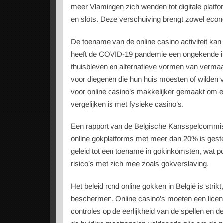
meer Vlamingen zich wenden tot digitale platfo
en slots. Deze verschuiving brengt zowel econ
De toename van de online casino activiteit ka
heeft de COVID-19 pandemie een ongekende i
thuisbleven en alternatieve vormen van vermaa
voor diegenen die hun huis moesten of wilden 
voor online casino’s makkelijker gemaakt om ee
vergelijken is met fysieke casino’s.
Een rapport van de Belgische Kansspelcommissi
online gokplatforms met meer dan 20% is gesteg
geleid tot een toename in gokinkomsten, wat pos
risico’s met zich mee zoals gokverslaving.
Het beleid rond online gokken in België is strik
beschermen. Online casino’s moeten een licent
controles op de eerlijkheid van de spellen en d