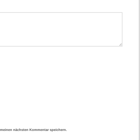
r meinen nächsten Kommentar speichern.