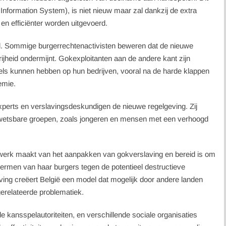
formation System), is niet nieuw maar zal dankzij de extra
 en efficiënter worden uitgevoerd.
d. Sommige burgerrechtenactivisten beweren dat de nieuwe
ijheid ondermijnt. Gokexploitanten aan de andere kant zijn
gels kunnen hebben op hun bedrijven, vooral na de harde klappen
emie.
erts en verslavingsdeskundigen de nieuwe regelgeving. Zij
kwetsbare groepen, zoals jongeren en mensen met een verhoogd
s werk maakt van het aanpakken van gokverslaving en bereid is om
hermen van haar burgers tegen de potentieel destructieve
ing creëert België een model dat mogelijk door andere landen
erelateerde problematiek.
de kansspelautoriteiten, en verschillende sociale organisaties