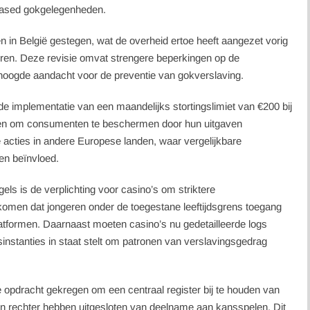
-based gokgelegenheden.
n in België gestegen, wat de overheid ertoe heeft aangezet vorig
iëren. Deze revisie omvat strengere beperkingen op de
hoogde aandacht voor de preventie van gokverslaving.
e implementatie van een maandelijks stortingslimiet van €200 bij
pen om consumenten te beschermen door hun uitgaven
jke acties in andere Europese landen, waar vergelijkbare
en beïnvloed.
ls is de verplichting voor casino’s om striktere
orkomen dat jongeren onder de toegestane leeftijdsgrens toegang
platformen. Daarnaast moeten casino’s nu gedetailleerde logs
sinstanties in staat stelt om patronen van verslavingsgedrag
opdracht gekregen om een centraal register bij te houden van
n een rechter hebben uitgesloten van deelname aan kansspelen. Dit