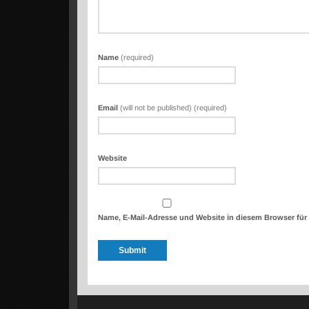
Name
(required)
Email
(will not be published) (required)
Website
Name, E-Mail-Adresse und Website in diesem Browser fü