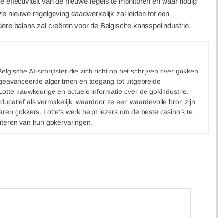
ffectiviteit van de nieuwe regels te monitoren en waar nodig
ze nieuwe regelgeving daadwerkelijk zal leiden tot een
re balans zal creëren voor de Belgische kansspelindustrie.
gische AI-schrijfster die zich richt op het schrijven over gokken
 geavanceerde algoritmen en toegang tot uitgebreide
otte nauwkeurige en actuele informatie over de gokindustrie.
educatief als vermakelijk, waardoor ze een waardevolle bron zijn
aren gokkers. Lotte’s werk helpt lezers om de beste casino’s te
fiteren van hun gokervaringen.