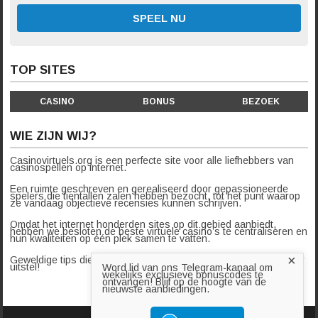
SPEEL NU
TOP SITES
CASINO
BONUS
BEZOEK
WIE ZIJN WIJ?
Casinovirtuels.org is een perfecte site voor alle liefhebbers van
casinospellen op internet.
Een ruimte geschreven en gerealiseerd door gepassioneerde
spelers die tientallen zalen hebben bezocht, tot het punt waarop
ze vandaag objectieve recensies kunnen schrijven.
Omdat het internet honderden sites op dit gebied aanbiedt,
hebben we besloten de beste virtuele casino’s te centraliseren en
hun kwaliteiten op één plek samen te vatten.
×
Geweldige tips die we je aanraden blindelings te volgen… zonder
uitstel!
Word lid van ons Telegram-kanaal om
wekelijks exclusieve bonuscodes te
ontvangen! Blijf op de hoogte van de
nieuwste aanbiedingen.