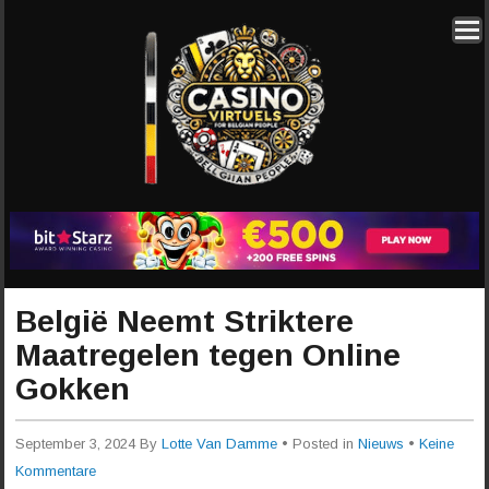
België Neemt Striktere
Maatregelen tegen Online
Gokken
September 3, 2024
By
Lotte Van Damme
• Posted in
Nieuws
•
Keine
Kommentare