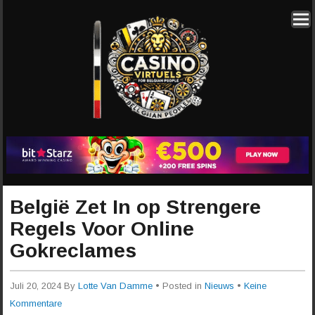
België Zet In op Strengere
Regels Voor Online
Gokreclames
Juli 20, 2024
By
Lotte Van Damme
• Posted in
Nieuws
•
Keine
Kommentare