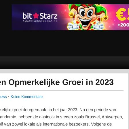
en Opmerkelijke Groei in 2023
euws
•
Keine Kommentare
elijke groei doorgemaakt in het jaar 2023. Na een periode van
andemie, hebben de casino’s in steden zoals Brussel, Antwerpen,
f van zowel lokale als internationale bezoekers. Volgens de