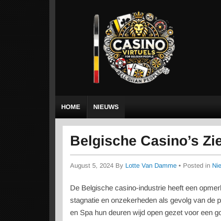
HOME
NIEUWS
Belgische Casino’s Zi
August 5, 2024
By
Lotte Van Damme
• Posted in
Ni
De Belgische casino-industrie heeft een opmerk
stagnatie en onzekerheden als gevolg van de p
en Spa hun deuren wijd open gezet voor een gol