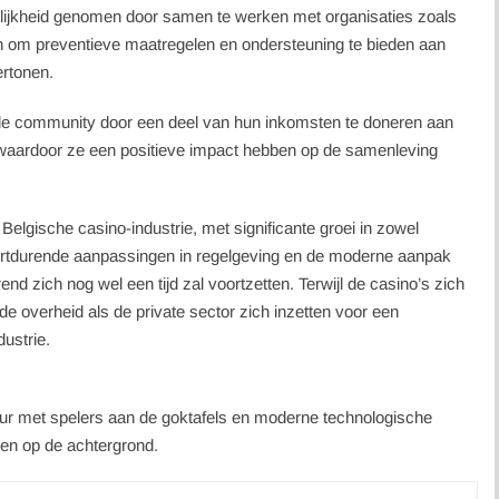
elijkheid genomen door samen te werken met organisaties zoals
 om preventieve maatregelen en ondersteuning te bieden aan
ertonen.
 de community door een deel van hun inkomsten te doneren aan
s, waardoor ze een positieve impact hebben op de samenleving
elgische casino-industrie, met significante groei in zowel
ortdurende aanpassingen in regelgeving en de moderne aanpak
end zich nog wel een tijd zal voortzetten. Terwijl de casino’s zich
el de overheid als de private sector zich inzetten voor een
ustrie.
eur met spelers aan de goktafels en moderne technologische
en op de achtergrond.