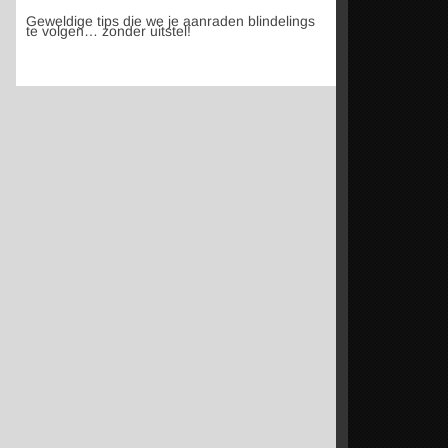
Geweldige tips die we je aanraden blindelings
te volgen… zonder uitstel!