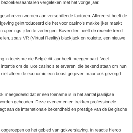
 bezoekersaantallen vergeleken met het vorige jaar.
geschreven worden aan verschillende factoren. Allereerst heeft de
lgeving geïntroduceerd die het voor casino’s makkelijker maakt
n openingstijden te verlengen. Bovendien heeft de recente trend
ellen, zoals VR (Virtual Reality) blackjack en roulette, een nieuwe
ing in toerisme die België dit jaar heeft meegemaakt. Veel
intentie om de luxe casino’s te ervaren, die bekend staan om hun
eft niet alleen de economie een boost gegeven maar ook gezorgd
 meegedeeld dat er een toename is in het aantal jaarlijkse
s worden gehouden. Deze evenementen trekken professionele
aagt aan de internationale bekendheid en prestige van de Belgische
 opgeroepen op het gebied van gokverslaving. In reactie hierop