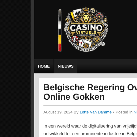
HOME
NIEUWS
Belgische Regering O
Online Gokken
August 19, 2024
By
Lotte Van Damme
• Posted in
N
In een wereld waar de digitalisering van vrijet
ontwikkeld tot een prominente industrie in Bel