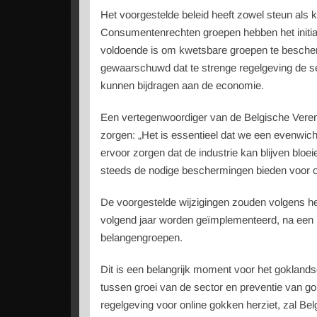
Het voorgestelde beleid heeft zowel steun als 
Consumentenrechten groepen hebben het initiati
voldoende is om kwetsbare groepen te besche
gewaarschuwd dat te strenge regelgeving de sec
kunnen bijdragen aan de economie.
Een vertegenwoordiger van de Belgische Veren
zorgen: „Het is essentieel dat we een evenwi
ervoor zorgen dat de industrie kan blijven bloe
steeds de nodige beschermingen bieden voor 
De voorgestelde wijzigingen zouden volgens het
volgend jaar worden geïmplementeerd, na een p
belangengroepen.
Dit is een belangrijk moment voor het goklands
tussen groei van de sector en preventie van g
regelgeving voor online gokken herziet, zal Bel