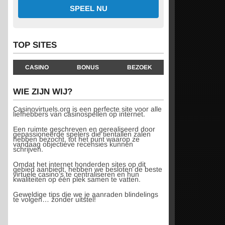
SPEEL NU
TOP SITES
CASINO
BONUS
BEZOEK
WIE ZIJN WIJ?
Casinovirtuels.org is een perfecte site voor alle
liefhebbers van casinospellen op internet.
Een ruimte geschreven en gerealiseerd door
gepassioneerde spelers die tientallen zalen
hebben bezocht, tot het punt waarop ze
vandaag objectieve recensies kunnen
schrijven.
Omdat het internet honderden sites op dit
gebied aanbiedt, hebben we besloten de beste
virtuele casino’s te centraliseren en hun
kwaliteiten op één plek samen te vatten.
Geweldige tips die we je aanraden blindelings
te volgen… zonder uitstel!