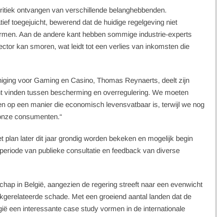
kritiek ontvangen van verschillende belanghebbenden.
ef toegejuicht, bewerend dat de huidige regelgeving niet
rmen. Aan de andere kant hebben sommige industrie-experts
tor kan smoren, wat leidt tot een verlies van inkomsten die
iging voor Gaming en Casino, Thomas Reynaerts, deelt zijn
cht vinden tussen bescherming en overregulering. We moeten
ien op een manier die economisch levensvatbaar is, terwijl we nog
onze consumenten.“
 plan later dit jaar grondig worden bekeken en mogelijk begin
eriode van publieke consultatie en feedback van diverse
chap in België, aangezien de regering streeft naar een evenwicht
okgerelateerde schade. Met een groeiend aantal landen dat de
gië een interessante case study vormen in de internationale