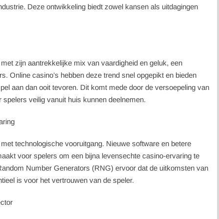
dustrie. Deze ontwikkeling biedt zowel kansen als uitdagingen
, met zijn aantrekkelijke mix van vaardigheid en geluk, een
ers. Online casino’s hebben deze trend snel opgepikt en bieden
pel aan dan ooit tevoren. Dit komt mede door de versoepeling van
 spelers veilig vanuit huis kunnen deelnemen.
aring
 met technologische vooruitgang. Nieuwe software en betere
aakt voor spelers om een bijna levensechte casino-ervaring te
Random Number Generators (RNG) ervoor dat de uitkomsten van
ntieel is voor het vertrouwen van de speler.
ector