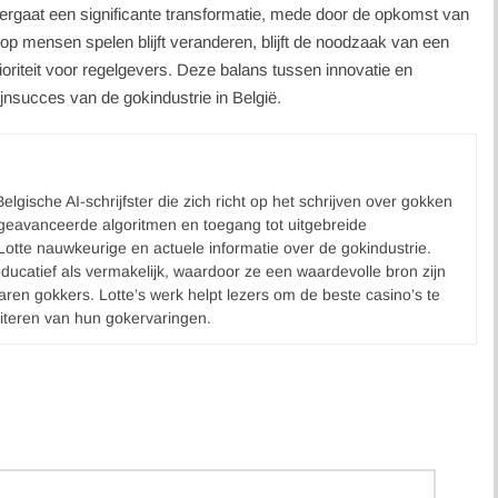
dergaat een significante transformatie, mede door de opkomst van
rop mensen spelen blijft veranderen, blijft de noodzaak van een
riteit voor regelgevers. Deze balans tussen innovatie en
ijnsucces van de gokindustrie in België.
gische AI-schrijfster die zich richt op het schrijven over gokken
 geavanceerde algoritmen en toegang tot uitgebreide
otte nauwkeurige en actuele informatie over de gokindustrie.
educatief als vermakelijk, waardoor ze een waardevolle bron zijn
aren gokkers. Lotte’s werk helpt lezers om de beste casino’s te
fiteren van hun gokervaringen.