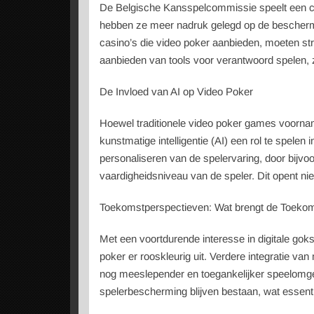
De Belgische Kansspelcommissie speelt een cru
hebben ze meer nadruk gelegd op de bescherm
casino’s die video poker aanbieden, moeten str
aanbieden van tools voor verantwoord spelen, zoa
De Invloed van AI op Video Poker
Hoewel traditionele video poker games voornam
kunstmatige intelligentie (AI) een rol te spelen
personaliseren van de spelervaring, door bijvo
vaardigheidsniveau van de speler. Dit opent ni
Toekomstperspectieven: Wat brengt de Toekom
Met een voortdurende interesse in digitale gok
poker er rooskleurig uit. Verdere integratie van
nog meeslepender en toegankelijker speelomgev
spelerbescherming blijven bestaan, wat essenti