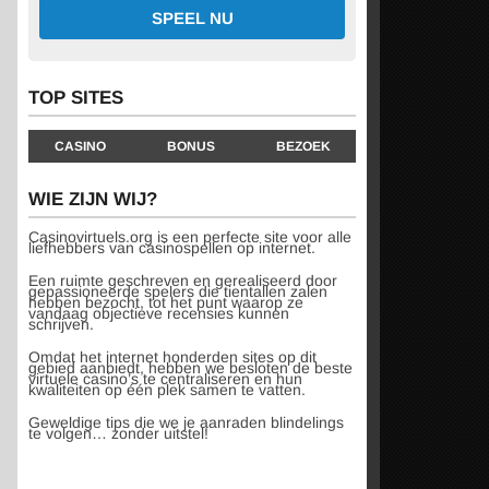
SPEEL NU
TOP SITES
CASINO
BONUS
BEZOEK
WIE ZIJN WIJ?
Casinovirtuels.org is een perfecte site voor alle
liefhebbers van casinospellen op internet.
Een ruimte geschreven en gerealiseerd door
gepassioneerde spelers die tientallen zalen
hebben bezocht, tot het punt waarop ze
vandaag objectieve recensies kunnen
schrijven.
Omdat het internet honderden sites op dit
gebied aanbiedt, hebben we besloten de beste
virtuele casino’s te centraliseren en hun
kwaliteiten op één plek samen te vatten.
Geweldige tips die we je aanraden blindelings
te volgen… zonder uitstel!