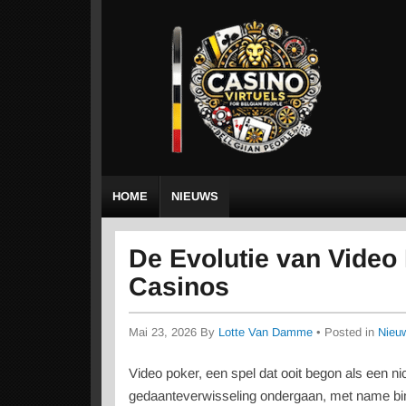
HOME
NIEUWS
De Evolutie van Video
Casinos
Mai 23, 2026
By
Lotte Van Damme
• Posted in
Nieu
Video poker, een spel dat ooit begon als een n
gedaanteverwisseling ondergaan, met name binn