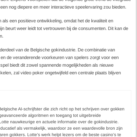
at een nog diepere en meer interactieve speelervaring zou bieden.
als een positieve ontwikkeling, omdat het de kwaliteit en
ijn beurt weer leidt tot vertrouwen bij de consumenten. Dit kan de
n.
 onderdeel van de Belgische gokindustrie. De combinatie van
g, en de veranderende voorkeuren van spelers zorgt voor een
 spel biedt dit zowel spannende mogelijkheden als nieuwe
ikkelen, zal video poker ongetwijfeld een centrale plaats blijven
gische AI-schrijfster die zich richt op het schrijven over gokken
 geavanceerde algoritmen en toegang tot uitgebreide
otte nauwkeurige en actuele informatie over de gokindustrie.
educatief als vermakelijk, waardoor ze een waardevolle bron zijn
aren gokkers. Lotte’s werk helpt lezers om de beste casino’s te