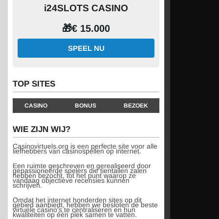
i24SLOTS CASINO
🎁€ 15.000
SPEEL NU
TOP SITES
CASINO
BONUS
BEZOEK
WIE ZIJN WIJ?
Casinovirtuels.org is een perfecte site voor alle
liefhebbers van casinospellen op internet.
Een ruimte geschreven en gerealiseerd door
gepassioneerde spelers die tientallen zalen
hebben bezocht, tot het punt waarop ze
vandaag objectieve recensies kunnen
schrijven.
Omdat het internet honderden sites op dit
gebied aanbiedt, hebben we besloten de beste
virtuele casino’s te centraliseren en hun
kwaliteiten op één plek samen te vatten.