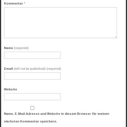
Kommentar
*
Name
(required)
Email
(will not be published) (required)
Website
Name, E-Mail-Adresse und Website in diesem Browser für meinen
nächsten Kommentar speichern.