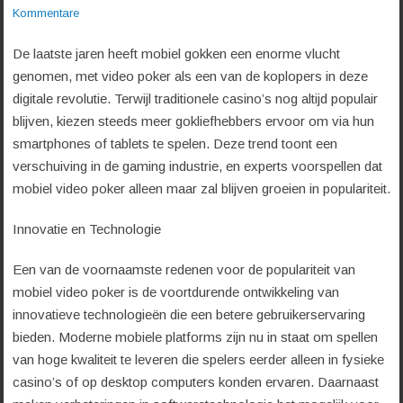
Kommentare
De laatste jaren heeft mobiel gokken een enorme vlucht
genomen, met video poker als een van de koplopers in deze
digitale revolutie. Terwijl traditionele casino’s nog altijd populair
blijven, kiezen steeds meer gokliefhebbers ervoor om via hun
smartphones of tablets te spelen. Deze trend toont een
verschuiving in de gaming industrie, en experts voorspellen dat
mobiel video poker alleen maar zal blijven groeien in populariteit.
Innovatie en Technologie
Een van de voornaamste redenen voor de populariteit van
mobiel video poker is de voortdurende ontwikkeling van
innovatieve technologieën die een betere gebruikerservaring
bieden. Moderne mobiele platforms zijn nu in staat om spellen
van hoge kwaliteit te leveren die spelers eerder alleen in fysieke
casino’s of op desktop computers konden ervaren. Daarnaast