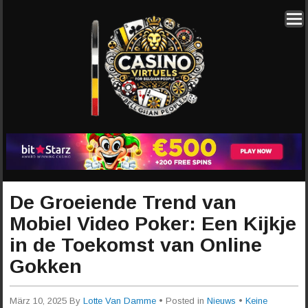
De Groeiende Trend van
Mobiel Video Poker: Een Kijkje
in de Toekomst van Online
Gokken
März 10, 2025
By
Lotte Van Damme
• Posted in
Nieuws
•
Keine