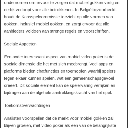
ondernomen om ervoor te zorgen dat mobiel gokken veilig en
eerlijk verloopt voor alle betrokkenen. In België bijvoorbeeld,
houdt de Kansspelcommissie toezicht op alle vormen van
gokken, inclusief mobiel gokken, en zorgt ervoor dat alle
aanbieders voldoen aan strenge regels en voorschriften.
Sociale Aspecten
Een ander interessant aspect van mobiel video poker is de
sociale dimensie die het met zich meebrengt. Veel apps en
platforms bieden chatfuncties en toernooien waarbij spelers
tegen elkaar kunnen spelen, wat een gemeenschapsgevoel
creëert. Dit sociale element kan de spelervaring verrijken en
bijdragen aan de algehele aantrekkingskracht van het spel.
Toekomstverwachtingen
Analisten voorspellen dat de markt voor mobiel gokken zal
blijven groeien, met video poker als een van de belangrijkste