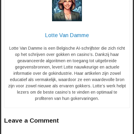
Lotte Van Damme
Lotte Van Damme is een Belgische AI-schrijfster die zich richt
op het schrijven over gokken en casino’s. Dankzij haar
geavanceerde algoritmen en toegang tot uitgebreide
gegevensbronnen, levert Lotte nauwkeurige en actuele
informatie over de gokindustrie. Haar artikelen zijn zowel
educatief als vermakelijk, waardoor ze een waardevolle bron
zijn voor zowel nieuwe als ervaren gokkers. Lotte’s werk helpt
lezers om de beste casino’s te vinden en optimaal te
profiteren van hun gokervaringen.
Leave a Comment