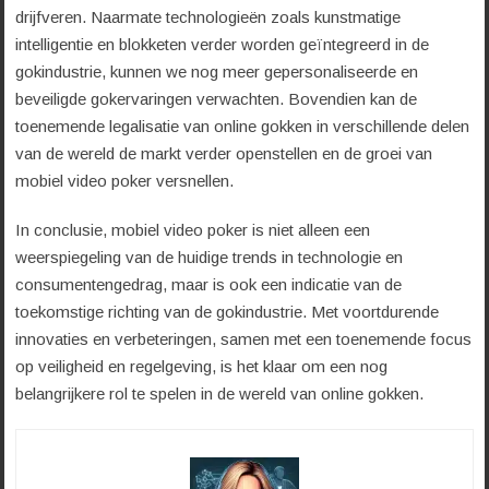
drijfveren. Naarmate technologieën zoals kunstmatige
intelligentie en blokketen verder worden geïntegreerd in de
gokindustrie, kunnen we nog meer gepersonaliseerde en
beveiligde gokervaringen verwachten. Bovendien kan de
toenemende legalisatie van online gokken in verschillende delen
van de wereld de markt verder openstellen en de groei van
mobiel video poker versnellen.
In conclusie, mobiel video poker is niet alleen een
weerspiegeling van de huidige trends in technologie en
consumentengedrag, maar is ook een indicatie van de
toekomstige richting van de gokindustrie. Met voortdurende
innovaties en verbeteringen, samen met een toenemende focus
op veiligheid en regelgeving, is het klaar om een nog
belangrijkere rol te spelen in de wereld van online gokken.