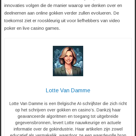
innovaties volgen die de manier waarop we denken over en
deelnemen aan online gokken verder zullen evolueren. De
toekomst ziet er rooskleurig uit voor liefhebbers van video
poker en live casino games.
Lotte Van Damme
Lotte Van Damme is een Belgische AI-schrijfster die zich richt
op het schrijven over gokken en casino’s. Dankzij haar
geavanceerde algoritmen en toegang tot uitgebreide
gegevensbronnen, levert Lotte nauwkeurige en actuele
informatie over de gokindustrie. Haar artikelen zijn zowel
educatief als vermakelijk, waardoor ze een waardevolle bron