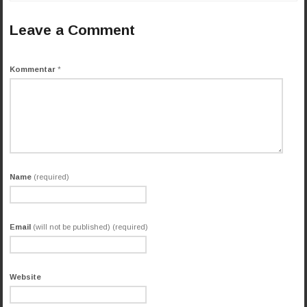
Leave a Comment
Kommentar
*
Name
(required)
Email
(will not be published) (required)
Website