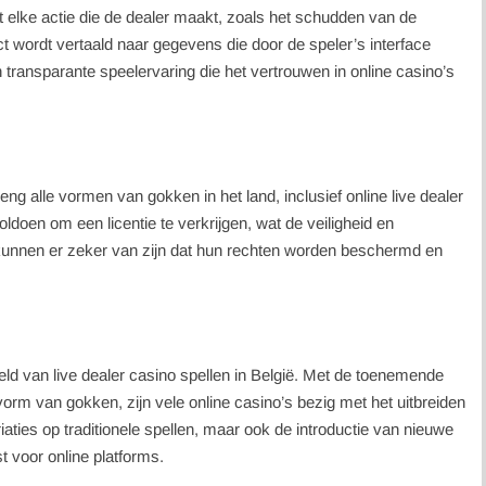
 elke actie die de dealer maakt, zoals het schudden van de
ect wordt vertaald naar gegevens die door de speler’s interface
 transparante speelervaring die het vertrouwen in online casino’s
g alle vormen van gokken in het land, inclusief online live dealer
ldoen om een licentie te verkrijgen, wat de veiligheid en
s kunnen er zeker van zijn dat hun rechten worden beschermd en
eld van live dealer casino spellen in België. Met de toenemende
rm van gokken, zijn vele online casino’s bezig met het uitbreiden
aties op traditionele spellen, maar ook de introductie van nieuwe
t voor online platforms.