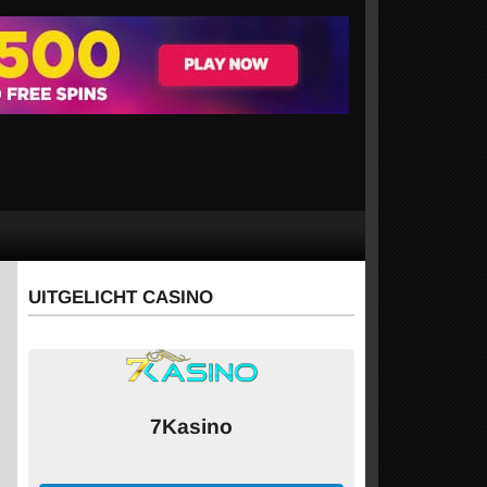
UITGELICHT CASINO
7Kasino