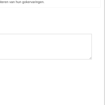
fiteren van hun gokervaringen.