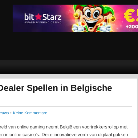
ealer Spellen in Belgische
ieuws
•
Keine Kommentare
eld van online gaming neemt België een voortrekkersrol op met
len in online casino’s. Deze innovatieve vorm van digitaal gokken