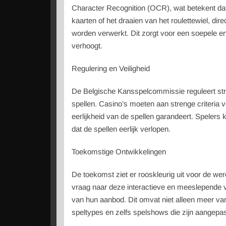
Character Recognition (OCR), wat betekent dat
kaarten of het draaien van het roulettewiel, dir
worden verwerkt. Dit zorgt voor een soepele en
verhoogt.
Regulering en Veiligheid
De Belgische Kansspelcommissie reguleert stren
spellen. Casino’s moeten aan strenge criteria vo
eerlijkheid van de spellen garandeert. Speler
dat de spellen eerlijk verlopen.
Toekomstige Ontwikkelingen
De toekomst ziet er rooskleurig uit voor de wer
vraag naar deze interactieve en meeslepende vo
van hun aanbod. Dit omvat niet alleen meer vari
speltypes en zelfs spelshows die zijn aangepas