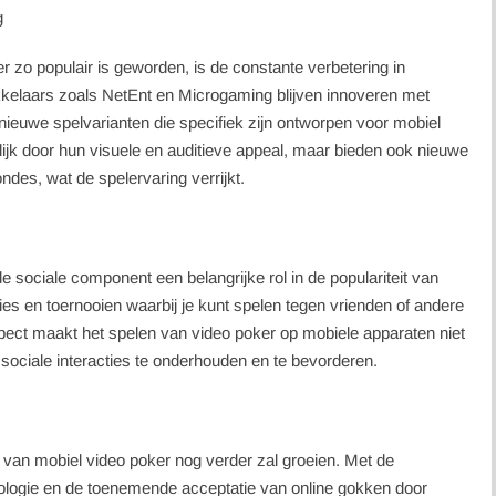
g
zo populair is geworden, is de constante verbetering in
ikkelaars zoals NetEnt en Microgaming blijven innoveren met
 nieuwe spelvarianten die specifiek zijn ontworpen voor mobiel
elijk door hun visuele en auditieve appeal, maar bieden ook nieuwe
des, wat de spelervaring verrijkt.
e sociale component een belangrijke rol in de populariteit van
ies en toernooien waarbij je kunt spelen tegen vrienden of andere
spect maakt het spelen van video poker op mobiele apparaten niet
ociale interacties te onderhouden en te bevorderen.
d van mobiel video poker nog verder zal groeien. Met de
ologie en de toenemende acceptatie van online gokken door