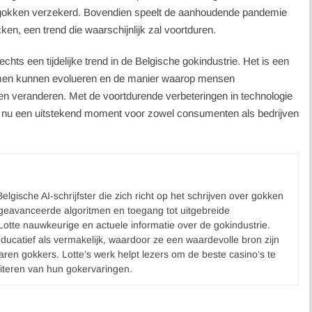
el gokken verzekerd. Bovendien speelt de aanhoudende pandemie
kken, een trend die waarschijnlijk zal voortduren.
chts een tijdelijke trend in de Belgische gokindustrie. Het is een
samen kunnen evolueren en de manier waarop mensen
 veranderen. Met de voortdurende verbeteringen in technologie
s nu een uitstekend moment voor zowel consumenten als bedrijven
gische AI-schrijfster die zich richt op het schrijven over gokken
 geavanceerde algoritmen en toegang tot uitgebreide
otte nauwkeurige en actuele informatie over de gokindustrie.
educatief als vermakelijk, waardoor ze een waardevolle bron zijn
aren gokkers. Lotte’s werk helpt lezers om de beste casino’s te
fiteren van hun gokervaringen.