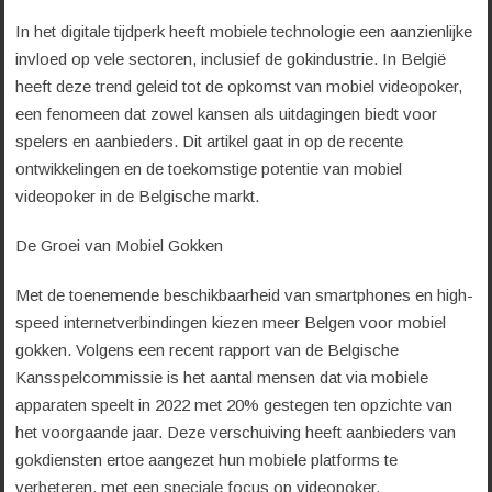
In het digitale tijdperk heeft mobiele technologie een aanzienlijke
invloed op vele sectoren, inclusief de gokindustrie. In België
heeft deze trend geleid tot de opkomst van mobiel videopoker,
een fenomeen dat zowel kansen als uitdagingen biedt voor
spelers en aanbieders. Dit artikel gaat in op de recente
ontwikkelingen en de toekomstige potentie van mobiel
videopoker in de Belgische markt.
De Groei van Mobiel Gokken
Met de toenemende beschikbaarheid van smartphones en high-
speed internetverbindingen kiezen meer Belgen voor mobiel
gokken. Volgens een recent rapport van de Belgische
Kansspelcommissie is het aantal mensen dat via mobiele
apparaten speelt in 2022 met 20% gestegen ten opzichte van
het voorgaande jaar. Deze verschuiving heeft aanbieders van
gokdiensten ertoe aangezet hun mobiele platforms te
verbeteren, met een speciale focus op videopoker.