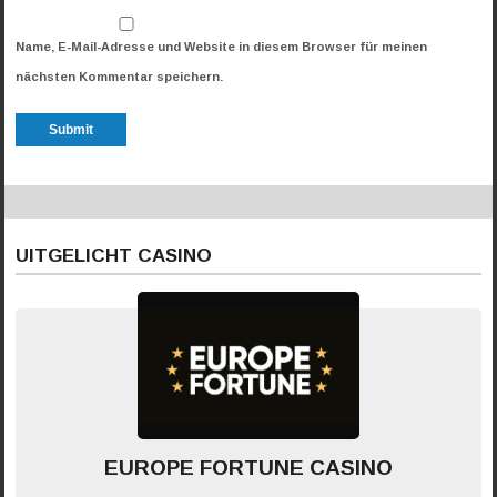
Name, E-Mail-Adresse und Website in diesem Browser für meinen
nächsten Kommentar speichern.
UITGELICHT CASINO
EUROPE FORTUNE CASINO