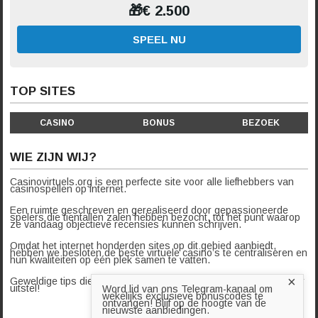
🎁€ 2.500
SPEEL NU
TOP SITES
CASINO
BONUS
BEZOEK
WIE ZIJN WIJ?
Casinovirtuels.org is een perfecte site voor alle liefhebbers van
casinospellen op internet.
Een ruimte geschreven en gerealiseerd door gepassioneerde
spelers die tientallen zalen hebben bezocht, tot het punt waarop
ze vandaag objectieve recensies kunnen schrijven.
Omdat het internet honderden sites op dit gebied aanbiedt,
hebben we besloten de beste virtuele casino’s te centraliseren en
hun kwaliteiten op één plek samen te vatten.
×
Geweldige tips die we je aanraden blindelings te volgen… zonder
uitstel!
Word lid van ons Telegram-kanaal om
wekelijks exclusieve bonuscodes te
ontvangen! Blijf op de hoogte van de
nieuwste aanbiedingen.