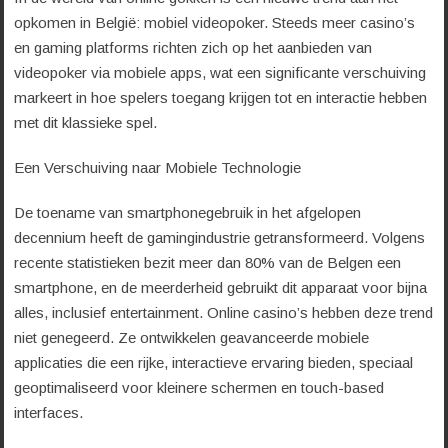
opkomen in België: mobiel videopoker. Steeds meer casino’s
en gaming platforms richten zich op het aanbieden van
videopoker via mobiele apps, wat een significante verschuiving
markeert in hoe spelers toegang krijgen tot en interactie hebben
met dit klassieke spel.
Een Verschuiving naar Mobiele Technologie
De toename van smartphonegebruik in het afgelopen
decennium heeft de gamingindustrie getransformeerd. Volgens
recente statistieken bezit meer dan 80% van de Belgen een
smartphone, en de meerderheid gebruikt dit apparaat voor bijna
alles, inclusief entertainment. Online casino’s hebben deze trend
niet genegeerd. Ze ontwikkelen geavanceerde mobiele
applicaties die een rijke, interactieve ervaring bieden, speciaal
geoptimaliseerd voor kleinere schermen en touch-based
interfaces.