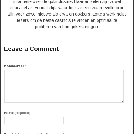
informatie over de gokindustrie. Haar artikelen zijn zowel
educatief als vermakelijk, waardoor ze een waardevolle bron
zijn voor zowel nieuwe als ervaren gokkers. Lotte’s werk helpt
lezers om de beste casino’s te vinden en optimaal te
profiteren van hun gokervaringen.
Leave a Comment
Kommentar
*
Name
(required)