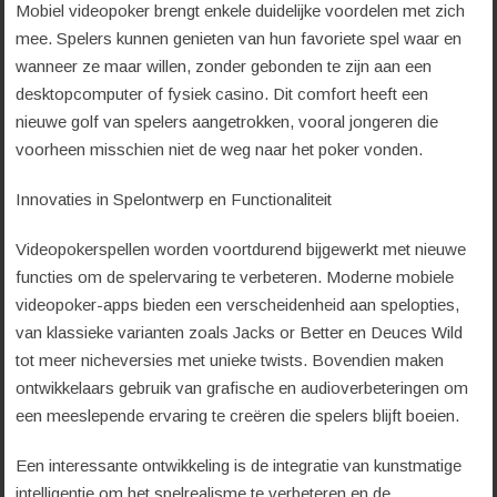
Mobiel videopoker brengt enkele duidelijke voordelen met zich
mee. Spelers kunnen genieten van hun favoriete spel waar en
wanneer ze maar willen, zonder gebonden te zijn aan een
desktopcomputer of fysiek casino. Dit comfort heeft een
nieuwe golf van spelers aangetrokken, vooral jongeren die
voorheen misschien niet de weg naar het poker vonden.
Innovaties in Spelontwerp en Functionaliteit
Videopokerspellen worden voortdurend bijgewerkt met nieuwe
functies om de spelervaring te verbeteren. Moderne mobiele
videopoker-apps bieden een verscheidenheid aan spelopties,
van klassieke varianten zoals Jacks or Better en Deuces Wild
tot meer nicheversies met unieke twists. Bovendien maken
ontwikkelaars gebruik van grafische en audioverbeteringen om
een meeslepende ervaring te creëren die spelers blijft boeien.
Een interessante ontwikkeling is de integratie van kunstmatige
intelligentie om het spelrealisme te verbeteren en de