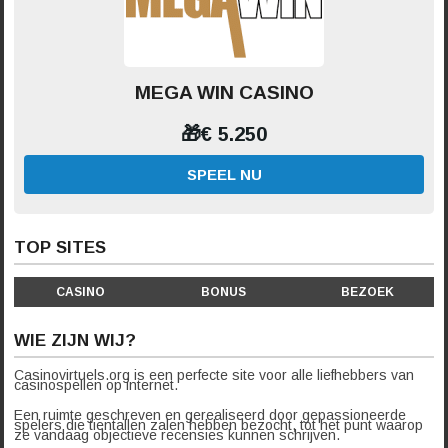
MEGA WIN CASINO
🎁€ 5.250
SPEEL NU
TOP SITES
CASINO
BONUS
BEZOEK
WIE ZIJN WIJ?
Casinovirtuels.org is een perfecte site voor alle liefhebbers van
casinospellen op internet.
Een ruimte geschreven en gerealiseerd door gepassioneerde
spelers die tientallen zalen hebben bezocht, tot het punt waarop
ze vandaag objectieve recensies kunnen schrijven.