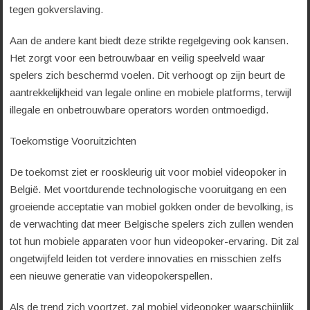
tegen gokverslaving.
Aan de andere kant biedt deze strikte regelgeving ook kansen.
Het zorgt voor een betrouwbaar en veilig speelveld waar
spelers zich beschermd voelen. Dit verhoogt op zijn beurt de
aantrekkelijkheid van legale online en mobiele platforms, terwijl
illegale en onbetrouwbare operators worden ontmoedigd.
Toekomstige Vooruitzichten
De toekomst ziet er rooskleurig uit voor mobiel videopoker in
België. Met voortdurende technologische vooruitgang en een
groeiende acceptatie van mobiel gokken onder de bevolking, is
de verwachting dat meer Belgische spelers zich zullen wenden
tot hun mobiele apparaten voor hun videopoker-ervaring. Dit zal
ongetwijfeld leiden tot verdere innovaties en misschien zelfs
een nieuwe generatie van videopokerspellen.
Als de trend zich voortzet, zal mobiel videopoker waarschijnlijk