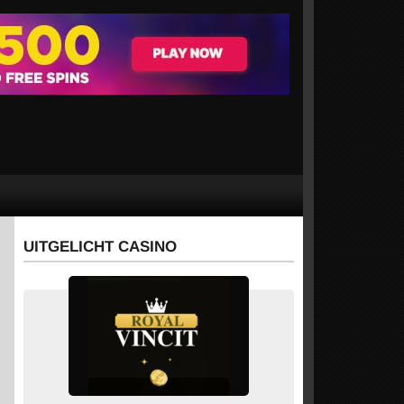
UITGELICHT CASINO