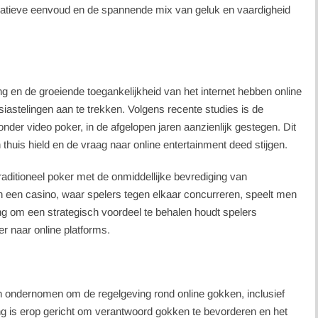
atieve eenvoud en de spannende mix van geluk en vaardigheid
 en de groeiende toegankelijkheid van het internet hebben online
stelingen aan te trekken. Volgens recente studies is de
zonder video poker, in de afgelopen jaren aanzienlijk gestegen. Dit
thuis hield en de vraag naar online entertainment deed stijgen.
aditioneel poker met de onmiddellijke bevrediging van
 in een casino, waar spelers tegen elkaar concurreren, speelt men
ng om een strategisch voordeel te behalen houdt spelers
r naar online platforms.
en ondernomen om de regelgeving rond online gokken, inclusief
g is erop gericht om verantwoord gokken te bevorderen en het