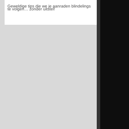
Geweldige tips die we je aanraden blindelings
te volgen… zonder uitstel!