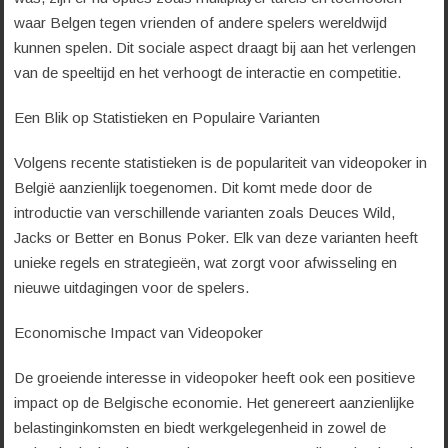
waar Belgen tegen vrienden of andere spelers wereldwijd
kunnen spelen. Dit sociale aspect draagt bij aan het verlengen
van de speeltijd en het verhoogt de interactie en competitie.
Een Blik op Statistieken en Populaire Varianten
Volgens recente statistieken is de populariteit van videopoker in
België aanzienlijk toegenomen. Dit komt mede door de
introductie van verschillende varianten zoals Deuces Wild,
Jacks or Better en Bonus Poker. Elk van deze varianten heeft
unieke regels en strategieën, wat zorgt voor afwisseling en
nieuwe uitdagingen voor de spelers.
Economische Impact van Videopoker
De groeiende interesse in videopoker heeft ook een positieve
impact op de Belgische economie. Het genereert aanzienlijke
belastinginkomsten en biedt werkgelegenheid in zowel de