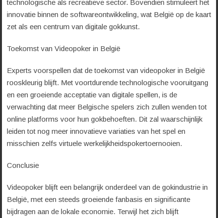
technologische als recreatieve sector. Bovendien stimuleert het
innovatie binnen de softwareontwikkeling, wat België op de kaart
zet als een centrum van digitale gokkunst.
Toekomst van Videopoker in België
Experts voorspellen dat de toekomst van videopoker in België
rooskleurig blijft. Met voortdurende technologische vooruitgang
en een groeiende acceptatie van digitale spellen, is de
verwachting dat meer Belgische spelers zich zullen wenden tot
online platforms voor hun gokbehoeften. Dit zal waarschijnlijk
leiden tot nog meer innovatieve variaties van het spel en
misschien zelfs virtuele werkelijkheidspokertoernooien.
Conclusie
Videopoker blijft een belangrijk onderdeel van de gokindustrie in
België, met een steeds groeiende fanbasis en significante
bijdragen aan de lokale economie. Terwijl het zich blijft