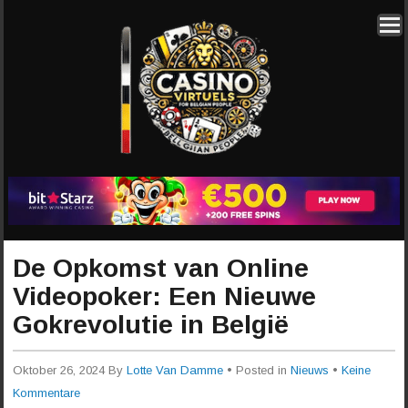
De Opkomst van Online
Videopoker: Een Nieuwe
Gokrevolutie in België
Oktober 26, 2024
By
Lotte Van Damme
• Posted in
Nieuws
•
Keine
Kommentare