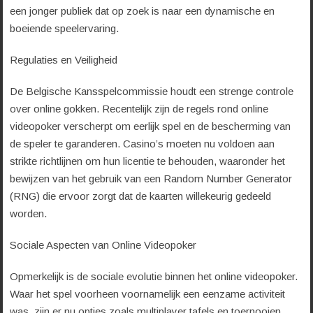
een jonger publiek dat op zoek is naar een dynamische en
boeiende speelervaring.
Regulaties en Veiligheid
De Belgische Kansspelcommissie houdt een strenge controle
over online gokken. Recentelijk zijn de regels rond online
videopoker verscherpt om eerlijk spel en de bescherming van
de speler te garanderen. Casino’s moeten nu voldoen aan
strikte richtlijnen om hun licentie te behouden, waaronder het
bewijzen van het gebruik van een Random Number Generator
(RNG) die ervoor zorgt dat de kaarten willekeurig gedeeld
worden.
Sociale Aspecten van Online Videopoker
Opmerkelijk is de sociale evolutie binnen het online videopoker.
Waar het spel voorheen voornamelijk een eenzame activiteit
was, zijn er nu opties zoals multiplayer tafels en toernooien