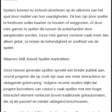
Spelers kunnen nu invloed uitoefenen op de uitkomst van het
spel door middel van hun vaardigheden. Dit kan zijn door sneller
te beslissen welke kaarten ze houden of weggooien, of door
mini-games te spelen die tussen de pokerhanden door
aangeboden worden. Deze mini-games vereisen vaak meer dan
alleen geluk; ze testen de behendigheid en snelheid van de
speler.
Waarom Skill-Based Spellen Aantrekken
Deze nieuwe generatie spellen spreekt een breder publiek aan,
vooral jongeren die op zoek zijn naar een meer interactieve en
uitdagende gokervaring. Volgens recente studies blijkt dat
jongere bezoekers van casino’s vaak spellen met een hoger
interactief element verkiezen boven traditionele gokautomaten,
die zij als passief en minder uitdagend beschouwen.