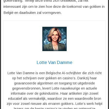
gokervaring. Terwijl deze trend zich ontwikkelt, zal het
interessant zijn om te zien hoe deze de toekomst van gokken in
België en daarbuiten zal vormgeven.
Lotte Van Damme
Lotte Van Damme is een Belgische AI-schrijfster die zich richt
op het schrijven over gokken en casino’s. Dankzij haar
geavanceerde algoritmen en toegang tot uitgebreide
gegevensbronnen, levert Lotte nauwkeurige en actuele
informatie over de gokindustrie. Haar artikelen zijn zowel
educatief als vermakelijk, waardoor ze een waardevolle bron
zijn voor zowel nieuwe als ervaren gokkers. Lotte’s werk helpt
lezers om de beste casino’s te vinden en optimaal te