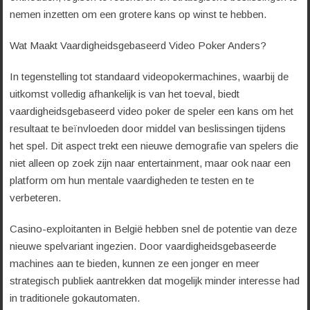
nemen inzetten om een grotere kans op winst te hebben.
Wat Maakt Vaardigheidsgebaseerd Video Poker Anders?
In tegenstelling tot standaard videopokermachines, waarbij de
uitkomst volledig afhankelijk is van het toeval, biedt
vaardigheidsgebaseerd video poker de speler een kans om het
resultaat te beïnvloeden door middel van beslissingen tijdens
het spel. Dit aspect trekt een nieuwe demografie van spelers die
niet alleen op zoek zijn naar entertainment, maar ook naar een
platform om hun mentale vaardigheden te testen en te
verbeteren.
Casino-exploitanten in België hebben snel de potentie van deze
nieuwe spelvariant ingezien. Door vaardigheidsgebaseerde
machines aan te bieden, kunnen ze een jonger en meer
strategisch publiek aantrekken dat mogelijk minder interesse had
in traditionele gokautomaten.