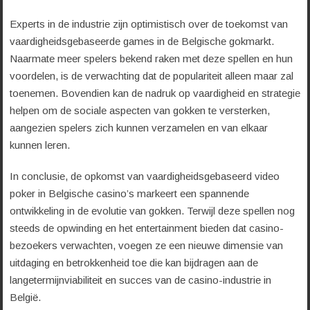
Experts in de industrie zijn optimistisch over de toekomst van
vaardigheidsgebaseerde games in de Belgische gokmarkt.
Naarmate meer spelers bekend raken met deze spellen en hun
voordelen, is de verwachting dat de populariteit alleen maar zal
toenemen. Bovendien kan de nadruk op vaardigheid en strategie
helpen om de sociale aspecten van gokken te versterken,
aangezien spelers zich kunnen verzamelen en van elkaar
kunnen leren.
In conclusie, de opkomst van vaardigheidsgebaseerd video
poker in Belgische casino’s markeert een spannende
ontwikkeling in de evolutie van gokken. Terwijl deze spellen nog
steeds de opwinding en het entertainment bieden dat casino-
bezoekers verwachten, voegen ze een nieuwe dimensie van
uitdaging en betrokkenheid toe die kan bijdragen aan de
langetermijnviabiliteit en succes van de casino-industrie in
België.