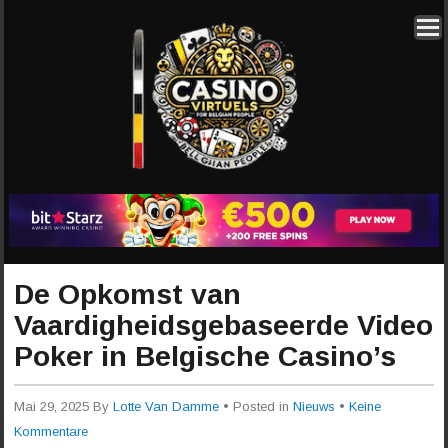
De Opkomst van
Vaardigheidsgebaseerde Video
Poker in Belgische Casino’s
Mai 29, 2025
By
Lotte Van Damme
• Posted in
Nieuws
•
Keine
Kommentare