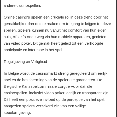
andere casinospellen.
Online casino’s spelen een cruciale rol in deze trend door het
gemakkelijker dan ooit te maken om toegang te krijgen tot deze
spellen. Spelers kunnen nu vanuit het comfort van hun eigen
huis, of zelfs onderweg via hun mobiele apparaten, genieten
van video poker. Dit gemak heeft geleid tot een verhoogde
participatie en interesse in het spel.
Regelgeving en Veiligheid
In België wordt de casinomarkt streng gereguleerd om eerlijk
spel en de bescherming van de spelers te garanderen. De
Belgische Kansspelcommissie zorgt ervoor dat alle
casinospellen, inclusief video poker, eerlijk en transparant zijn.
Dit heeft een positieve invloed op de perceptie van het spel,
aangezien spelers verzekerd zijn van een veilige
speelomgeving.