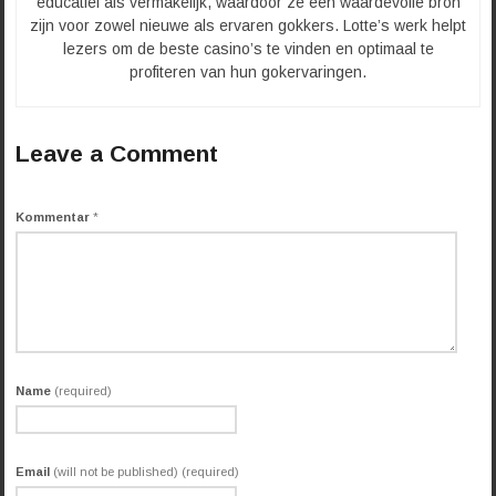
educatief als vermakelijk, waardoor ze een waardevolle bron
zijn voor zowel nieuwe als ervaren gokkers. Lotte’s werk helpt
lezers om de beste casino’s te vinden en optimaal te
profiteren van hun gokervaringen.
Leave a Comment
Kommentar
*
Name
(required)
Email
(will not be published) (required)