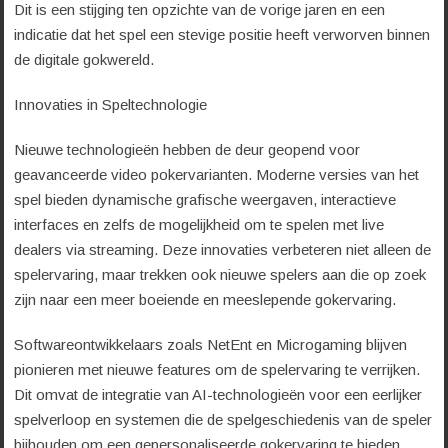
Dit is een stijging ten opzichte van de vorige jaren en een
indicatie dat het spel een stevige positie heeft verworven binnen
de digitale gokwereld.
Innovaties in Speltechnologie
Nieuwe technologieën hebben de deur geopend voor
geavanceerde video pokervarianten. Moderne versies van het
spel bieden dynamische grafische weergaven, interactieve
interfaces en zelfs de mogelijkheid om te spelen met live
dealers via streaming. Deze innovaties verbeteren niet alleen de
spelervaring, maar trekken ook nieuwe spelers aan die op zoek
zijn naar een meer boeiende en meeslepende gokervaring.
Softwareontwikkelaars zoals NetEnt en Microgaming blijven
pionieren met nieuwe features om de spelervaring te verrijken.
Dit omvat de integratie van AI-technologieën voor een eerlijker
spelverloop en systemen die de spelgeschiedenis van de speler
bijhouden om een gepersonaliseerde gokervaring te bieden.