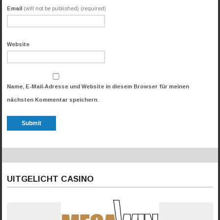
Email
(will not be published) (required)
Website
Name, E-Mail-Adresse und Website in diesem Browser für meinen
nächsten Kommentar speichern.
UITGELICHT CASINO