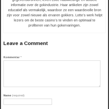
informatie over de gokindustrie. Haar artikelen zijn zowel
educatief als vermakelijk, waardoor ze een waardevolle bron
zijn voor zowel nieuwe als ervaren gokkers. Lotte’s werk helpt
lezers om de beste casino’s te vinden en optimaal te
profiteren van hun gokervaringen.
Leave a Comment
Kommentar
*
Name
(required)