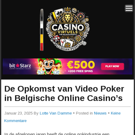
De Opkomst van Video Poker
in Belgische Online Casino’s
Januar 23, 2025
By
Lotte Van Damme
• Posted in
Nieuws
•
Keine
Kommentare
In de afgelopen jaren heeft de online gokindustrie een