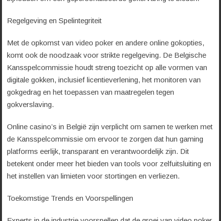
Regelgeving en Spelintegriteit
Met de opkomst van video poker en andere online gokopties,
komt ook de noodzaak voor strikte regelgeving. De Belgische
Kansspelcommissie houdt streng toezicht op alle vormen van
digitale gokken, inclusief licentieverlening, het monitoren van
gokgedrag en het toepassen van maatregelen tegen
gokverslaving.
Online casino’s in België zijn verplicht om samen te werken met
de Kansspelcommissie om ervoor te zorgen dat hun gaming
platforms eerlijk, transparant en verantwoordelijk zijn. Dit
betekent onder meer het bieden van tools voor zelfuitsluiting en
het instellen van limieten voor stortingen en verliezen.
Toekomstige Trends en Voorspellingen
Experts in de industrie voorspellen dat de groei van video poker