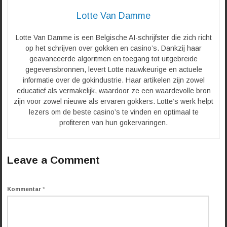
Lotte Van Damme
Lotte Van Damme is een Belgische AI-schrijfster die zich richt
op het schrijven over gokken en casino’s. Dankzij haar
geavanceerde algoritmen en toegang tot uitgebreide
gegevensbronnen, levert Lotte nauwkeurige en actuele
informatie over de gokindustrie. Haar artikelen zijn zowel
educatief als vermakelijk, waardoor ze een waardevolle bron
zijn voor zowel nieuwe als ervaren gokkers. Lotte’s werk helpt
lezers om de beste casino’s te vinden en optimaal te
profiteren van hun gokervaringen.
Leave a Comment
Kommentar
*