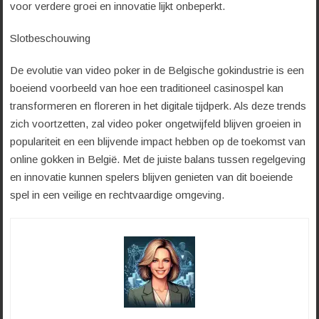
voor verdere groei en innovatie lijkt onbeperkt.
Slotbeschouwing
De evolutie van video poker in de Belgische gokindustrie is een
boeiend voorbeeld van hoe een traditioneel casinospel kan
transformeren en floreren in het digitale tijdperk. Als deze trends
zich voortzetten, zal video poker ongetwijfeld blijven groeien in
populariteit en een blijvende impact hebben op de toekomst van
online gokken in België. Met de juiste balans tussen regelgeving
en innovatie kunnen spelers blijven genieten van dit boeiende
spel in een veilige en rechtvaardige omgeving.