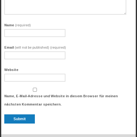
Name
(required)
Email
(will not be published) (required)
Website
Name, E-Mail-Adresse und Website in diesem Browser für meinen
nächsten Kommentar speichern.