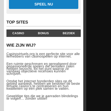
SPEEL NU
TOP SITES
CASINO
BONUS
BEZOEK
WIE ZIJN WIJ?
Casinovirtuels.org is een perfecte site voor alle
liefhebbers van casinospellen op internet.
Een ruimte geschreven en gerealiseerd door
gepassioneerde spelers die tientallen zalen
hebben bezocht, tot het punt waarop ze
vandaag objectieve recensies kunnen
schrijven.
Omdat het internet honderden sites op dit
gebied aanbiedt, hebben we besloten de beste
virtuele casino’s te centraliseren en hun
kwaliteiten op één plek samen te vatten.
Geweldige tips die we je aanraden blindelings
te volgen… zonder uitstel!