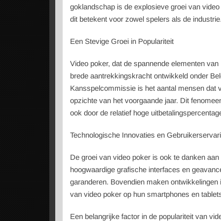
goklandschap is de explosieve groei van video 
dit betekent voor zowel spelers als de industrie
Een Stevige Groei in Populariteit
Video poker, dat de spannende elementen van k
brede aantrekkingskracht ontwikkeld onder Bel
Kansspelcommissie is het aantal mensen dat vi
opzichte van het voorgaande jaar. Dit fenomee
ook door de relatief hoge uitbetalingspercentag
Technologische Innovaties en Gebruikerservar
De groei van video poker is ook te danken aan
hoogwaardige grafische interfaces en geavanc
garanderen. Bovendien maken ontwikkelingen in
van video poker op hun smartphones en tablets
Een belangrijke factor in de populariteit van v