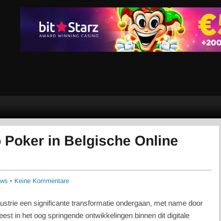
Poker in Belgische Online
uws
•
Keine Kommentare
dustrie een significante transformatie ondergaan, met name door
st in het oog springende ontwikkelingen binnen dit digitale