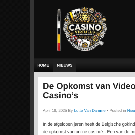
HOME
NIEUWS
De Opkomst van Video 
Casino’s
April 18, 2025
By
Lotte Van Damme
• Posted in
Nie
In de afgelopen jaren heeft de Belgische gokin
de opkomst van online casino’s. Een van de mee