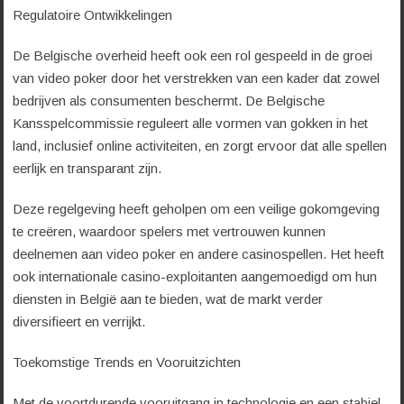
Regulatoire Ontwikkelingen
De Belgische overheid heeft ook een rol gespeeld in de groei
van video poker door het verstrekken van een kader dat zowel
bedrijven als consumenten beschermt. De Belgische
Kansspelcommissie reguleert alle vormen van gokken in het
land, inclusief online activiteiten, en zorgt ervoor dat alle spellen
eerlijk en transparant zijn.
Deze regelgeving heeft geholpen om een veilige gokomgeving
te creëren, waardoor spelers met vertrouwen kunnen
deelnemen aan video poker en andere casinospellen. Het heeft
ook internationale casino-exploitanten aangemoedigd om hun
diensten in België aan te bieden, wat de markt verder
diversifieert en verrijkt.
Toekomstige Trends en Vooruitzichten
Met de voortdurende vooruitgang in technologie en een stabiel