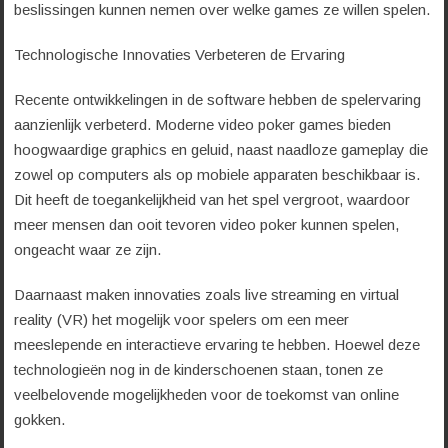
beslissingen kunnen nemen over welke games ze willen spelen.
Technologische Innovaties Verbeteren de Ervaring
Recente ontwikkelingen in de software hebben de spelervaring
aanzienlijk verbeterd. Moderne video poker games bieden
hoogwaardige graphics en geluid, naast naadloze gameplay die
zowel op computers als op mobiele apparaten beschikbaar is.
Dit heeft de toegankelijkheid van het spel vergroot, waardoor
meer mensen dan ooit tevoren video poker kunnen spelen,
ongeacht waar ze zijn.
Daarnaast maken innovaties zoals live streaming en virtual
reality (VR) het mogelijk voor spelers om een meer
meeslepende en interactieve ervaring te hebben. Hoewel deze
technologieën nog in de kinderschoenen staan, tonen ze
veelbelovende mogelijkheden voor de toekomst van online
gokken.