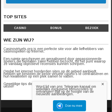
TOP SITES
CASINO
BONUS
BEZOEK
WIE ZIJN WIJ?
Casinovirtuels.org is een perfecte site voor alle liefhebbers van
casinospellen op internet.
Een ruimte geschreven en gerealiseerd door gepassioneerde
spelers die tientallen zalen hebben bezocht, tot het punt waarop
ze vandaag objectieve recensies kunnen schrijven.
Omdat het internet honderden sites op dit gebied aanbiedt,
hebben we besloten de beste virtuele casino’s te centraliseren en
hun kwaliteiten op één plek samen te vatten.
×
Geweldige tips die we je aanraden blindelings te volgen… zonder
uitstel!
Word lid van ons Telegram-kanaal om
wekelijks exclusieve bonuscodes te
ontvangen! Blijf op de hoogte van de
nieuwste aanbiedingen.
Doe nu mee