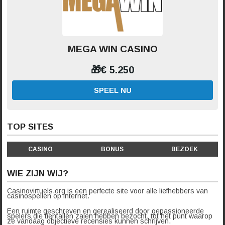
MEGA WIN CASINO
🎁€ 5.250
SPEEL NU
TOP SITES
CASINO
BONUS
BEZOEK
WIE ZIJN WIJ?
Casinovirtuels.org is een perfecte site voor alle liefhebbers van
casinospellen op internet.
Een ruimte geschreven en gerealiseerd door gepassioneerde
spelers die tientallen zalen hebben bezocht, tot het punt waarop
ze vandaag objectieve recensies kunnen schrijven.