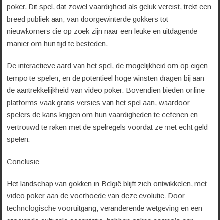
poker. Dit spel, dat zowel vaardigheid als geluk vereist, trekt een
breed publiek aan, van doorgewinterde gokkers tot
nieuwkomers die op zoek zijn naar een leuke en uitdagende
manier om hun tijd te besteden.
De interactieve aard van het spel, de mogelijkheid om op eigen
tempo te spelen, en de potentieel hoge winsten dragen bij aan
de aantrekkelijkheid van video poker. Bovendien bieden online
platforms vaak gratis versies van het spel aan, waardoor
spelers de kans krijgen om hun vaardigheden te oefenen en
vertrouwd te raken met de spelregels voordat ze met echt geld
spelen.
Conclusie
Het landschap van gokken in België blijft zich ontwikkelen, met
video poker aan de voorhoede van deze evolutie. Door
technologische vooruitgang, veranderende wetgeving en een