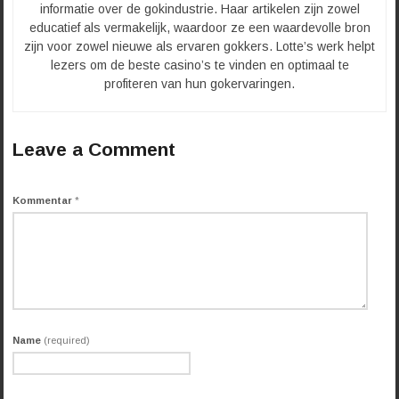
informatie over de gokindustrie. Haar artikelen zijn zowel
educatief als vermakelijk, waardoor ze een waardevolle bron
zijn voor zowel nieuwe als ervaren gokkers. Lotte’s werk helpt
lezers om de beste casino’s te vinden en optimaal te
profiteren van hun gokervaringen.
Leave a Comment
Kommentar
*
Name
(required)