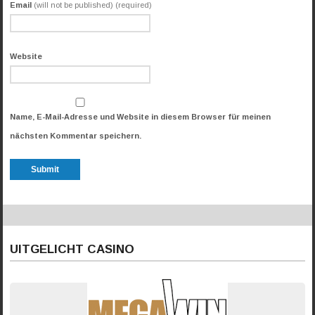
Email
(will not be published) (required)
Website
Name, E-Mail-Adresse und Website in diesem Browser für meinen
nächsten Kommentar speichern.
UITGELICHT CASINO