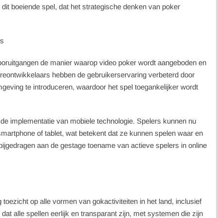
 dit boeiende spel, dat het strategische denken van poker
es
vooruitgangen de manier waarop video poker wordt aangeboden en
reontwikkelaars hebben de gebruikerservaring verbeterd door
mgeving te introduceren, waardoor het spel toegankelijker wordt
is de implementatie van mobiele technologie. Spelers kunnen nu
smartphone of tablet, wat betekent dat ze kunnen spelen waar en
t bijgedragen aan de gestage toename van actieve spelers in online
ezicht op alle vormen van gokactiviteiten in het land, inclusief
dat alle spellen eerlijk en transparant zijn, met systemen die zijn