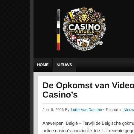
HOME
NIEUWS
De Opkomst van Video 
Casino’s
Juni 6, 2026
By
Lotte Van Damme
• Posted in
Nieuw
Antwerpen, België – Terwijl de Belgische gokmar
online casino’s aanzienlijk toe. Uit recente ge