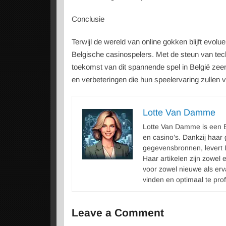
Conclusie
Terwijl de wereld van online gokken blijft evolu
Belgische casinospelers. Met de steun van tec
toekomst van dit spannende spel in België zee
en verbeteringen die hun speelervaring zullen ve
Lotte Van Damme
Lotte Van Damme is een Bel
en casino’s. Dankzij haar
gegevensbronnen, levert L
Haar artikelen zijn zowel 
voor zowel nieuwe als erv
vinden en optimaal te pro
Leave a Comment