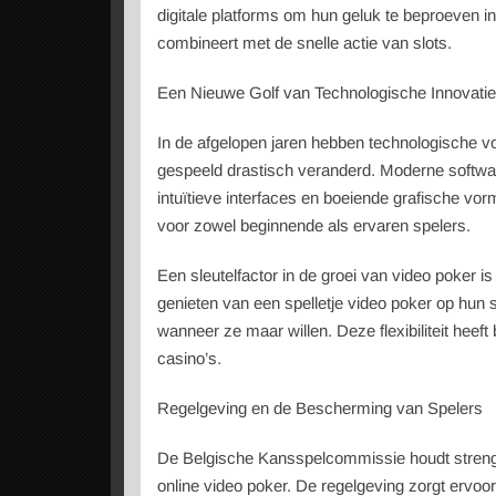
digitale platforms om hun geluk te beproeven in
combineert met de snelle actie van slots.
Een Nieuwe Golf van Technologische Innovati
In de afgelopen jaren hebben technologische 
gespeeld drastisch veranderd. Moderne softwa
intuïtieve interfaces en boeiende grafische vor
voor zowel beginnende als ervaren spelers.
Een sleutelfactor in de groei van video poker 
genieten van een spelletje video poker op hun 
wanneer ze maar willen. Deze flexibiliteit heef
casino’s.
Regelgeving en de Bescherming van Spelers
De Belgische Kansspelcommissie houdt streng to
online video poker. De regelgeving zorgt ervoor 