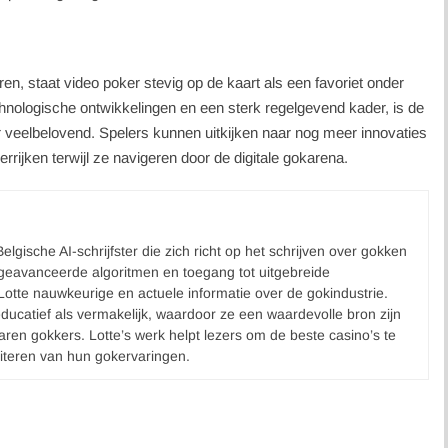
eren, staat video poker stevig op de kaart als een favoriet onder
hnologische ontwikkelingen en een sterk regelgevend kader, is de
r veelbelovend. Spelers kunnen uitkijken naar nog meer innovaties
rrijken terwijl ze navigeren door de digitale gokarena.
gische AI-schrijfster die zich richt op het schrijven over gokken
 geavanceerde algoritmen en toegang tot uitgebreide
otte nauwkeurige en actuele informatie over de gokindustrie.
educatief als vermakelijk, waardoor ze een waardevolle bron zijn
aren gokkers. Lotte’s werk helpt lezers om de beste casino’s te
fiteren van hun gokervaringen.