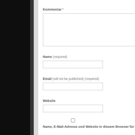
Kommentar
*
Name
(required)
Email
(will not be published) (required)
Website
Name, E-Mail-Adresse und Website in diesem Browser fü