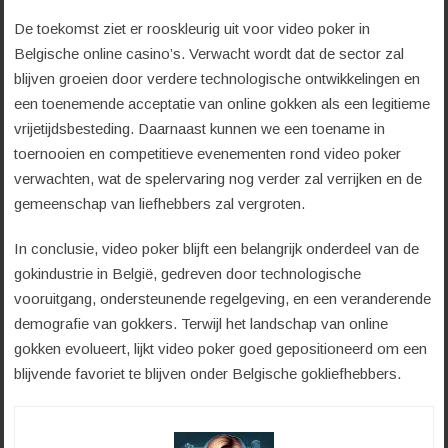
De toekomst ziet er rooskleurig uit voor video poker in
Belgische online casino’s. Verwacht wordt dat de sector zal
blijven groeien door verdere technologische ontwikkelingen en
een toenemende acceptatie van online gokken als een legitieme
vrijetijdsbesteding. Daarnaast kunnen we een toename in
toernooien en competitieve evenementen rond video poker
verwachten, wat de spelervaring nog verder zal verrijken en de
gemeenschap van liefhebbers zal vergroten.
In conclusie, video poker blijft een belangrijk onderdeel van de
gokindustrie in België, gedreven door technologische
vooruitgang, ondersteunende regelgeving, en een veranderende
demografie van gokkers. Terwijl het landschap van online
gokken evolueert, lijkt video poker goed gepositioneerd om een
blijvende favoriet te blijven onder Belgische gokliefhebbers.