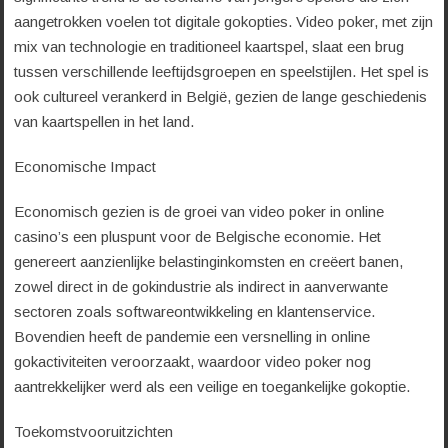
aangetrokken voelen tot digitale gokopties. Video poker, met zijn
mix van technologie en traditioneel kaartspel, slaat een brug
tussen verschillende leeftijdsgroepen en speelstijlen. Het spel is
ook cultureel verankerd in België, gezien de lange geschiedenis
van kaartspellen in het land.
Economische Impact
Economisch gezien is de groei van video poker in online
casino’s een pluspunt voor de Belgische economie. Het
genereert aanzienlijke belastinginkomsten en creëert banen,
zowel direct in de gokindustrie als indirect in aanverwante
sectoren zoals softwareontwikkeling en klantenservice.
Bovendien heeft de pandemie een versnelling in online
gokactiviteiten veroorzaakt, waardoor video poker nog
aantrekkelijker werd als een veilige en toegankelijke gokoptie.
Toekomstvooruitzichten