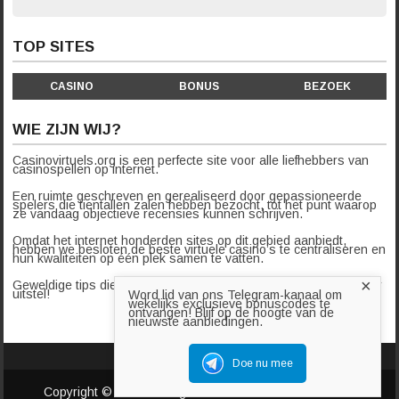
TOP SITES
CASINO
BONUS
BEZOEK
WIE ZIJN WIJ?
Casinovirtuels.org is een perfecte site voor alle liefhebbers van
casinospellen op internet.
Een ruimte geschreven en gerealiseerd door gepassioneerde
spelers die tientallen zalen hebben bezocht, tot het punt waarop
ze vandaag objectieve recensies kunnen schrijven.
Omdat het internet honderden sites op dit gebied aanbiedt,
hebben we besloten de beste virtuele casino’s te centraliseren en
hun kwaliteiten op één plek samen te vatten.
×
Geweldige tips die we je aanraden blindelings te volgen… zonder
uitstel!
Word lid van ons Telegram-kanaal om
wekelijks exclusieve bonuscodes te
ontvangen! Blijf op de hoogte van de
nieuwste aanbiedingen.
Doe nu mee
Copyright © 2026. All Rights Reserved.
Casino Virtuels