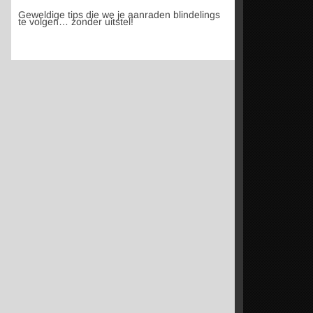
Geweldige tips die we je aanraden blindelings
te volgen… zonder uitstel!