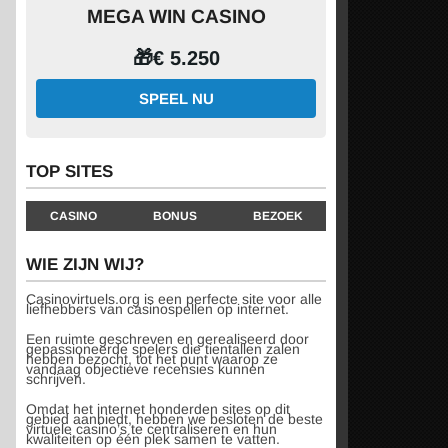
MEGA WIN CASINO
🎁€ 5.250
SPEEL NU
TOP SITES
CASINO
BONUS
BEZOEK
WIE ZIJN WIJ?
Casinovirtuels.org is een perfecte site voor alle
liefhebbers van casinospellen op internet.
Een ruimte geschreven en gerealiseerd door
gepassioneerde spelers die tientallen zalen
hebben bezocht, tot het punt waarop ze
vandaag objectieve recensies kunnen
schrijven.
Omdat het internet honderden sites op dit
gebied aanbiedt, hebben we besloten de beste
virtuele casino’s te centraliseren en hun
kwaliteiten op één plek samen te vatten.