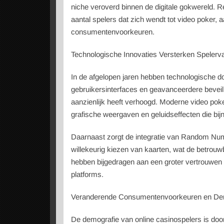
niche veroverd binnen de digitale gokwereld. Rec
aantal spelers dat zich wendt tot video poker
consumentenvoorkeuren.
Technologische Innovaties Versterken Spelerva
In de afgelopen jaren hebben technologische do
gebruikersinterfaces en geavanceerdere beveili
aanzienlijk heeft verhoogd. Moderne video pok
grafische weergaven en geluidseffecten die bij
Daarnaast zorgt de integratie van Random Num
willekeurig kiezen van kaarten, wat de betrouwb
hebben bijgedragen aan een groter vertrouwen e
platforms.
Veranderende Consumentenvoorkeuren en De
De demografie van online casinospelers is doo