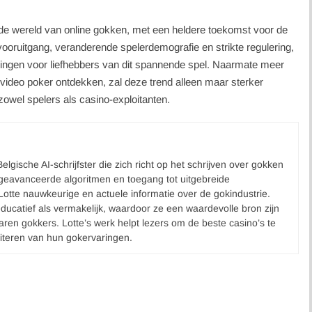
in de wereld van online gokken, met een heldere toekomst voor de
ooruitgang, veranderende spelerdemografie en strikte regulering,
ingen voor liefhebbers van dit spannende spel. Naarmate meer
video poker ontdekken, zal deze trend alleen maar sterker
zowel spelers als casino-exploitanten.
gische AI-schrijfster die zich richt op het schrijven over gokken
 geavanceerde algoritmen en toegang tot uitgebreide
otte nauwkeurige en actuele informatie over de gokindustrie.
educatief als vermakelijk, waardoor ze een waardevolle bron zijn
aren gokkers. Lotte’s werk helpt lezers om de beste casino’s te
fiteren van hun gokervaringen.