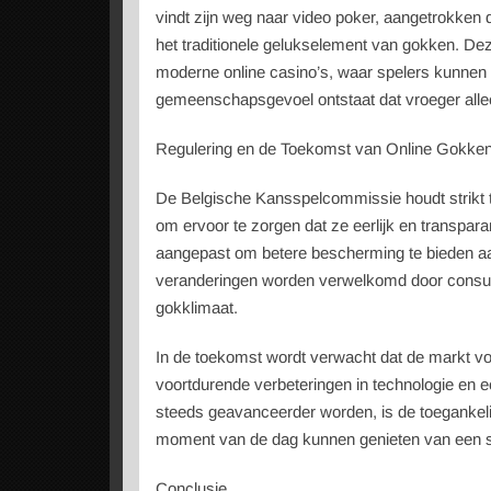
vindt zijn weg naar video poker, aangetrokken
het traditionele gelukselement van gokken. Dez
moderne online casino’s, waar spelers kunne
gemeenschapsgevoel ontstaat dat vroeger allee
Regulering en de Toekomst van Online Gokken 
De Belgische Kansspelcommissie houdt strikt toe
om ervoor te zorgen dat ze eerlijk en transpara
aangepast om betere bescherming te bieden a
veranderingen worden verwelkomd door consume
gokklimaat.
In de toekomst wordt verwacht dat de markt vo
voortdurende verbeteringen in technologie en 
steeds geavanceerder worden, is de toegankeli
moment van de dag kunnen genieten van een sp
Conclusie