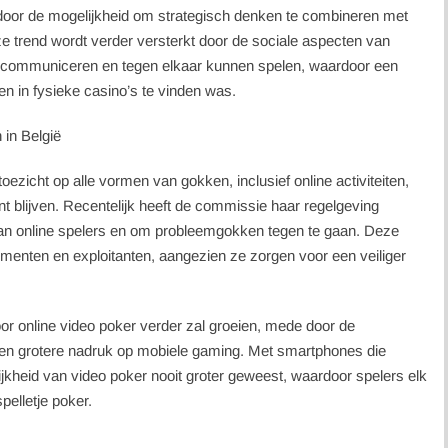
 door de mogelijkheid om strategisch denken te combineren met
e trend wordt verder versterkt door de sociale aspecten van
n communiceren en tegen elkaar kunnen spelen, waardoor een
n in fysieke casino’s te vinden was.
in België
zicht op alle vormen van gokken, inclusief online activiteiten,
nt blijven. Recentelijk heeft de commissie haar regelgeving
an online spelers en om probleemgokken tegen te gaan. Deze
nten en exploitanten, aangezien ze zorgen voor een veiliger
or online video poker verder zal groeien, mede door de
een grotere nadruk op mobiele gaming. Met smartphones die
jkheid van video poker nooit groter geweest, waardoor spelers elk
elletje poker.