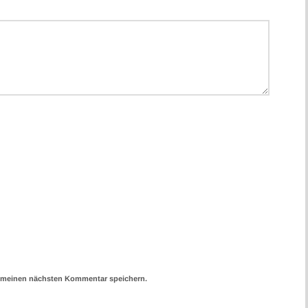
r meinen nächsten Kommentar speichern.