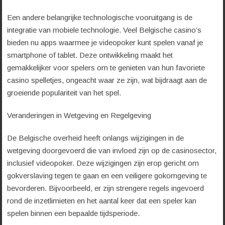
Een andere belangrijke technologische vooruitgang is de
integratie van mobiele technologie. Veel Belgische casino’s
bieden nu apps waarmee je videopoker kunt spelen vanaf je
smartphone of tablet. Deze ontwikkeling maakt het
gemakkelijker voor spelers om te genieten van hun favoriete
casino spelletjes, ongeacht waar ze zijn, wat bijdraagt aan de
groeiende populariteit van het spel.
Veranderingen in Wetgeving en Regelgeving
De Belgische overheid heeft onlangs wijzigingen in de
wetgeving doorgevoerd die van invloed zijn op de casinosector,
inclusief videopoker. Deze wijzigingen zijn erop gericht om
gokverslaving tegen te gaan en een veiligere gokomgeving te
bevorderen. Bijvoorbeeld, er zijn strengere regels ingevoerd
rond de inzetlimieten en het aantal keer dat een speler kan
spelen binnen een bepaalde tijdsperiode.