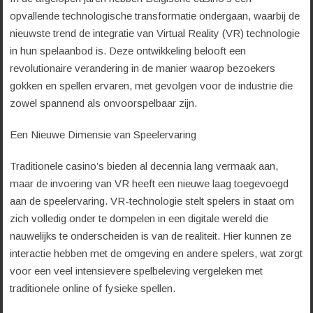
opvallende technologische transformatie ondergaan, waarbij de
nieuwste trend de integratie van Virtual Reality (VR) technologie
in hun spelaanbod is. Deze ontwikkeling belooft een
revolutionaire verandering in de manier waarop bezoekers
gokken en spellen ervaren, met gevolgen voor de industrie die
zowel spannend als onvoorspelbaar zijn.
Een Nieuwe Dimensie van Speelervaring
Traditionele casino’s bieden al decennia lang vermaak aan,
maar de invoering van VR heeft een nieuwe laag toegevoegd
aan de speelervaring. VR-technologie stelt spelers in staat om
zich volledig onder te dompelen in een digitale wereld die
nauwelijks te onderscheiden is van de realiteit. Hier kunnen ze
interactie hebben met de omgeving en andere spelers, wat zorgt
voor een veel intensievere spelbeleving vergeleken met
traditionele online of fysieke spellen.