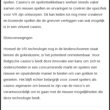
spelen. Casino’s en spelontwikkelaars werken steeds vaker
samen om nieuwe spellen en ervaringen te creëren die specifiek
voor VR zijn ontworpen. Dit kan leiden tot nog meer creatieve
en boeiende spellen die de grenzen verleggen van wat mogelijk
is in een virtueel casino.
Slotoverwegingen
Hoewel de VR-technologie nog in de kinderschoenen staat
binnen de gokindustrie, is het potentieel onmiskenbaar. Voor
Belgische casino’s biedt deze innovatie een kans om zich te
onderscheiden in een concurrerende markt en spelers een
nieuwe en opwindende manier te bieden om van gokken te
genieten. Het blijft echter belangrijk voor zowel spelers als
casino-eigenaren om bewust te zijn van de risico’s en
verantwoordelijk om te gaan met de nieuwe mogelijkheden die
deze technologie biedt.