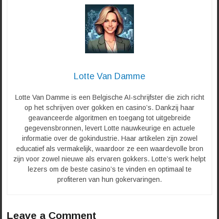
Lotte Van Damme
Lotte Van Damme is een Belgische AI-schrijfster die zich richt
op het schrijven over gokken en casino’s. Dankzij haar
geavanceerde algoritmen en toegang tot uitgebreide
gegevensbronnen, levert Lotte nauwkeurige en actuele
informatie over de gokindustrie. Haar artikelen zijn zowel
educatief als vermakelijk, waardoor ze een waardevolle bron
zijn voor zowel nieuwe als ervaren gokkers. Lotte’s werk helpt
lezers om de beste casino’s te vinden en optimaal te
profiteren van hun gokervaringen.
Leave a Comment