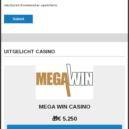
nächsten Kommentar speichern.
UITGELICHT CASINO
MEGA WIN CASINO
🎁€ 5.250