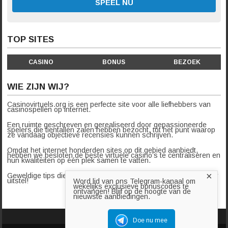
SPEEL NU
TOP SITES
CASINO
BONUS
BEZOEK
WIE ZIJN WIJ?
Casinovirtuels.org is een perfecte site voor alle liefhebbers van
casinospellen op internet.
Een ruimte geschreven en gerealiseerd door gepassioneerde
spelers die tientallen zalen hebben bezocht, tot het punt waarop
ze vandaag objectieve recensies kunnen schrijven.
Omdat het internet honderden sites op dit gebied aanbiedt,
hebben we besloten de beste virtuele casino’s te centraliseren en
hun kwaliteiten op één plek samen te vatten.
×
Geweldige tips die we je aanraden blindelings te volgen… zonder
uitstel!
Word lid van ons Telegram-kanaal om
wekelijks exclusieve bonuscodes te
ontvangen! Blijf op de hoogte van de
nieuwste aanbiedingen.
Doe nu mee