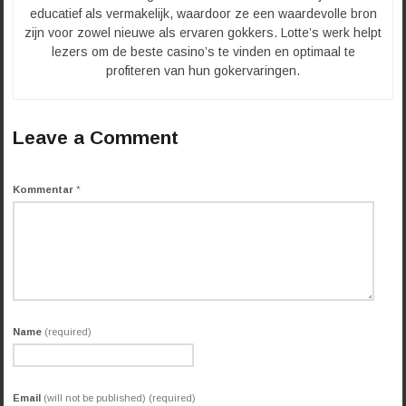
educatief als vermakelijk, waardoor ze een waardevolle bron
zijn voor zowel nieuwe als ervaren gokkers. Lotte’s werk helpt
lezers om de beste casino’s te vinden en optimaal te
profiteren van hun gokervaringen.
Leave a Comment
Kommentar
*
Name
(required)
Email
(will not be published) (required)