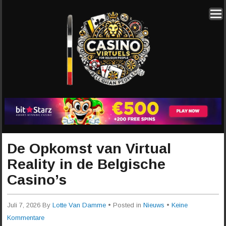
De Opkomst van Virtual
Reality in de Belgische
Casino’s
Juli 7, 2026
By
Lotte Van Damme
• Posted in
Nieuws
•
Keine
Kommentare