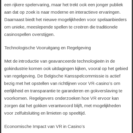
een rijkere spelervaring, maar het trekt ook een jonger publiek
aan dat op zoek is naar moderne en interactieve ervaringen.
Daarnaast biedt het nieuwe mogelijkheden voor spelaanbieders
om unieke, meeslepende spellen te creëren die traditionele
casinospellen overstijgen.
Technologische Vooruitgang en Regelgeving
Met de introductie van geavanceerde technologieën in de
gokindustrie komen ook uitdagingen kijken, vooral op het gebied
van regelgeving. De Belgische Kansspelcommissie is actief
bezig met het opstellen van richtlijnen voor VR-casino’s om
eerlijkheid en transparantie te garanderen en gokverslaving te
voorkomen. Regelgevers onderzoeken hoe VR ervoor kan
zorgen dat het gokken verantwoord blijft, met mogelijkheden
voor zelfuitsluiting en limieten op speeltijd.
Economische Impact van VR in Casino’s