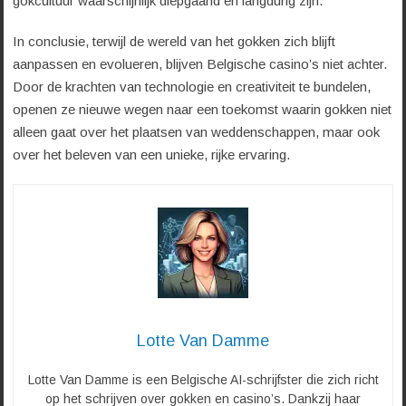
gokcultuur waarschijnlijk diepgaand en langdurig zijn.
In conclusie, terwijl de wereld van het gokken zich blijft
aanpassen en evolueren, blijven Belgische casino’s niet achter.
Door de krachten van technologie en creativiteit te bundelen,
openen ze nieuwe wegen naar een toekomst waarin gokken niet
alleen gaat over het plaatsen van weddenschappen, maar ook
over het beleven van een unieke, rijke ervaring.
Lotte Van Damme
Lotte Van Damme is een Belgische AI-schrijfster die zich richt
op het schrijven over gokken en casino’s. Dankzij haar