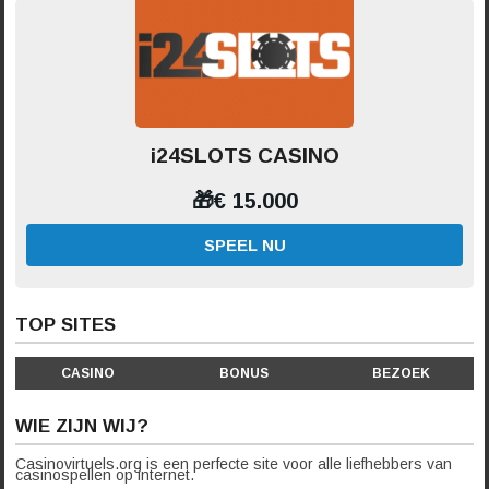
i24SLOTS CASINO
🎁€ 15.000
SPEEL NU
TOP SITES
CASINO
BONUS
BEZOEK
WIE ZIJN WIJ?
Casinovirtuels.org is een perfecte site voor alle liefhebbers van
casinospellen op internet.