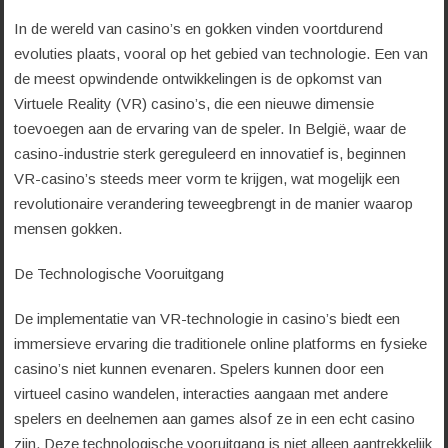
In de wereld van casino’s en gokken vinden voortdurend
evoluties plaats, vooral op het gebied van technologie. Een van
de meest opwindende ontwikkelingen is de opkomst van
Virtuele Reality (VR) casino’s, die een nieuwe dimensie
toevoegen aan de ervaring van de speler. In België, waar de
casino-industrie sterk gereguleerd en innovatief is, beginnen
VR-casino’s steeds meer vorm te krijgen, wat mogelijk een
revolutionaire verandering teweegbrengt in de manier waarop
mensen gokken.
De Technologische Vooruitgang
De implementatie van VR-technologie in casino’s biedt een
immersieve ervaring die traditionele online platforms en fysieke
casino’s niet kunnen evenaren. Spelers kunnen door een
virtueel casino wandelen, interacties aangaan met andere
spelers en deelnemen aan games alsof ze in een echt casino
zijn. Deze technologische vooruitgang is niet alleen aantrekkelijk