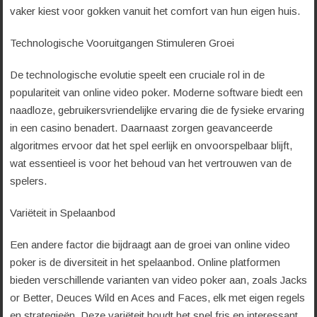
vaker kiest voor gokken vanuit het comfort van hun eigen huis.
Technologische Vooruitgangen Stimuleren Groei
De technologische evolutie speelt een cruciale rol in de
populariteit van online video poker. Moderne software biedt een
naadloze, gebruikersvriendelijke ervaring die de fysieke ervaring
in een casino benadert. Daarnaast zorgen geavanceerde
algoritmes ervoor dat het spel eerlijk en onvoorspelbaar blijft,
wat essentieel is voor het behoud van het vertrouwen van de
spelers.
Variëteit in Spelaanbod
Een andere factor die bijdraagt aan de groei van online video
poker is de diversiteit in het spelaanbod. Online platformen
bieden verschillende varianten van video poker aan, zoals Jacks
or Better, Deuces Wild en Aces and Faces, elk met eigen regels
en strategieën. Deze variëteit houdt het spel fris en interessant