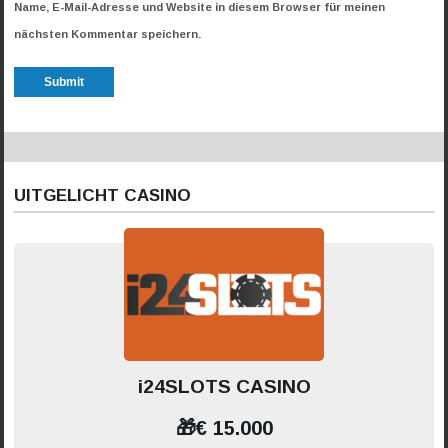
Name, E-Mail-Adresse und Website in diesem Browser für meinen
nächsten Kommentar speichern.
UITGELICHT CASINO
i24SLOTS CASINO
🎁€ 15.000