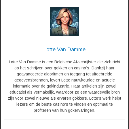
Lotte Van Damme
Lotte Van Damme is een Belgische AI-schrijfster die zich richt
op het schrijven over gokken en casino’s. Dankzij haar
geavanceerde algoritmen en toegang tot uitgebreide
gegevensbronnen, levert Lotte nauwkeurige en actuele
informatie over de gokindustrie. Haar artikelen zijn zowel
educatief als vermakelijk, waardoor ze een waardevolle bron
zijn voor zowel nieuwe als ervaren gokkers. Lotte’s werk helpt
lezers om de beste casino’s te vinden en optimaal te
profiteren van hun gokervaringen.