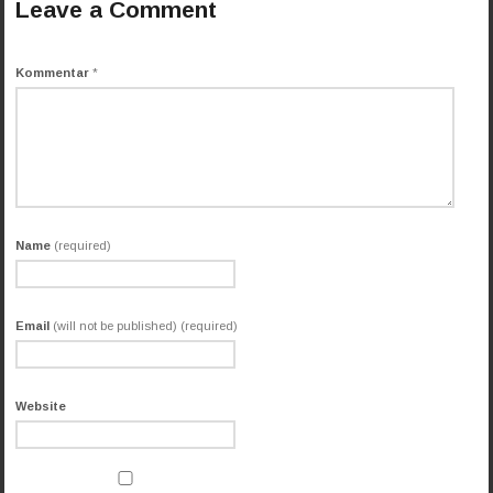
Leave a Comment
Kommentar
*
Name
(required)
Email
(will not be published) (required)
Website