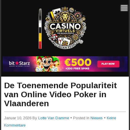
De Toenemende Populariteit
van Online Video Poker in
Vlaanderen
Januar 10, 2026
By
Lotte Van Damme
• Posted in
Nieuws
•
Keine
Kommentare