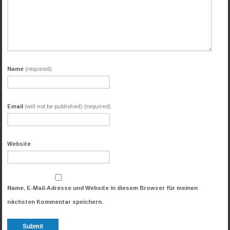
Name
(required)
Email
(will not be published) (required)
Website
Name, E-Mail-Adresse und Website in diesem Browser für meinen
nächsten Kommentar speichern.