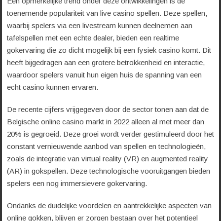
Een opmerkelijke trend onder deze ontwikkelingen is de
toenemende populariteit van live casino spellen. Deze spellen,
waarbij spelers via een livestream kunnen deelnemen aan
tafelspellen met een echte dealer, bieden een realtime
gokervaring die zo dicht mogelijk bij een fysiek casino komt. Dit
heeft bijgedragen aan een grotere betrokkenheid en interactie,
waardoor spelers vanuit hun eigen huis de spanning van een
echt casino kunnen ervaren.
De recente cijfers vrijgegeven door de sector tonen aan dat de
Belgische online casino markt in 2022 alleen al met meer dan
20% is gegroeid. Deze groei wordt verder gestimuleerd door het
constant vernieuwende aanbod van spellen en technologieën,
zoals de integratie van virtual reality (VR) en augmented reality
(AR) in gokspellen. Deze technologische vooruitgangen bieden
spelers een nog immersievere gokervaring.
Ondanks de duidelijke voordelen en aantrekkelijke aspecten van
online gokken, blijven er zorgen bestaan over het potentieel