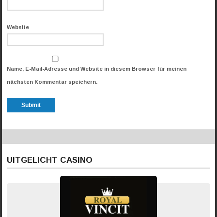
Website
Name, E-Mail-Adresse und Website in diesem Browser für meinen
nächsten Kommentar speichern.
UITGELICHT CASINO