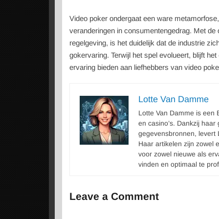
Video poker ondergaat een ware metamorfose, 
veranderingen in consumentengedrag. Met de 
regelgeving, is het duidelijk dat de industrie 
gokervaring. Terwijl het spel evolueert, blijft he
ervaring bieden aan liefhebbers van video poke
Lotte Van Damme
Lotte Van Damme is een Bel
en casino’s. Dankzij haar
gegevensbronnen, levert L
Haar artikelen zijn zowel 
voor zowel nieuwe als erv
vinden en optimaal te pro
Leave a Comment