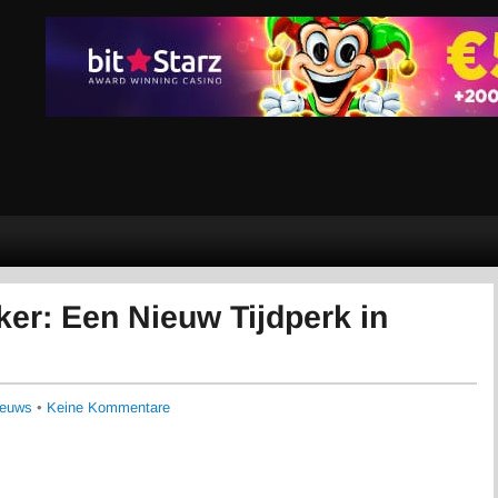
ker: Een Nieuw Tijdperk in
ieuws
•
Keine Kommentare