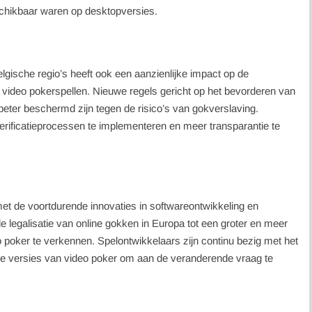
schikbaar waren op desktopversies.
gische regio’s heeft ook een aanzienlijke impact op de
 video pokerspellen. Nieuwe regels gericht op het bevorderen van
eter beschermd zijn tegen de risico’s van gokverslaving.
dsverificatieprocessen te implementeren en meer transparantie te
met de voortdurende innovaties in softwareontwikkeling en
 legalisatie van online gokken in Europa tot een groter en meer
o poker te verkennen. Spelontwikkelaars zijn continu bezig met het
 versies van video poker om aan de veranderende vraag te