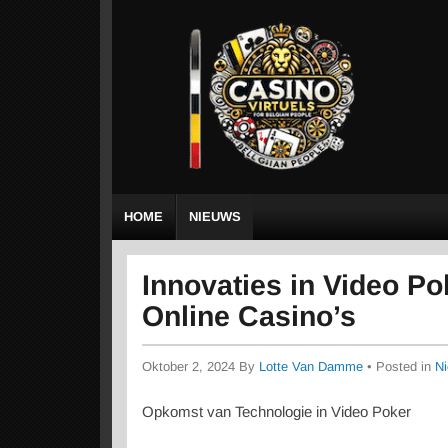
HOME
NIEUWS
Innovaties in Video Po
Online Casino’s
Oktober 2, 2024
By
Lotte Van Damme
• Posted in
N
Opkomst van Technologie in Video Poker