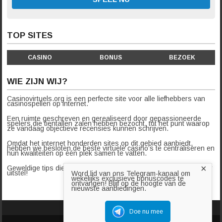
TOP SITES
CASINO
BONUS
BEZOEK
WIE ZIJN WIJ?
Casinovirtuels.org is een perfecte site voor alle liefhebbers van
casinospellen op internet.
Een ruimte geschreven en gerealiseerd door gepassioneerde
spelers die tientallen zalen hebben bezocht, tot het punt waarop
ze vandaag objectieve recensies kunnen schrijven.
Omdat het internet honderden sites op dit gebied aanbiedt,
hebben we besloten de beste virtuele casino’s te centraliseren en
hun kwaliteiten op één plek samen te vatten.
×
Geweldige tips die we je aanraden blindelings te volgen… zonder
uitstel!
Word lid van ons Telegram-kanaal om
wekelijks exclusieve bonuscodes te
ontvangen! Blijf op de hoogte van de
nieuwste aanbiedingen.
Doe nu mee