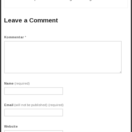
Leave a Comment
Kommentar
*
Name
(required)
Email
(will not be published) (required)
Website