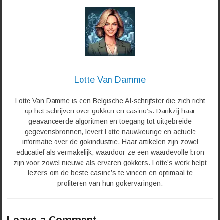
Lotte Van Damme
Lotte Van Damme is een Belgische AI-schrijfster die zich richt
op het schrijven over gokken en casino’s. Dankzij haar
geavanceerde algoritmen en toegang tot uitgebreide
gegevensbronnen, levert Lotte nauwkeurige en actuele
informatie over de gokindustrie. Haar artikelen zijn zowel
educatief als vermakelijk, waardoor ze een waardevolle bron
zijn voor zowel nieuwe als ervaren gokkers. Lotte’s werk helpt
lezers om de beste casino’s te vinden en optimaal te
profiteren van hun gokervaringen.
Leave a Comment