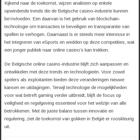
Kijkend naar de toekomst, wijzen analisten op enkele
opwindende trends die de Belgische casino-industrie kunnen
beïnvloeden. Een daarvan is het gebruik van blockchain-
technologie om transacties te beveiligen en transparantie van
spellen te verhogen. Daarnaast is er steeds meer interesse in
het integreren van eSports en wedden op deze competities, wat
een jonger publiek naar online casino’s kan trekken.
De Belgische online casino-industrie blijft zich aanpassen en
ontwikkelen met deze trends en technologieën. Voor zowel
spelers als exploitanten bieden deze veranderingen nieuwe
kansen en uitdagingen. Terwijl technologie de mogelijkheden
voor wat betreft gaming verder uitbreidt, blijft de focus op
veiligheid en regelgeving essentieel voor het welzijn van alle
betrokkenen. Met de juiste balans tussen innovatie en
regulering, ziet de toekomst van gokken in België er rooskleurig
uit.