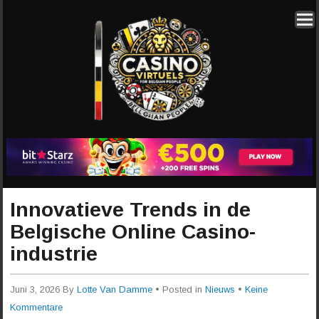
Innovatieve Trends in de
Belgische Online Casino-
industrie
Juni 3, 2026
By
Lotte Van Damme
• Posted in
Nieuws
•
Keine
Kommentare