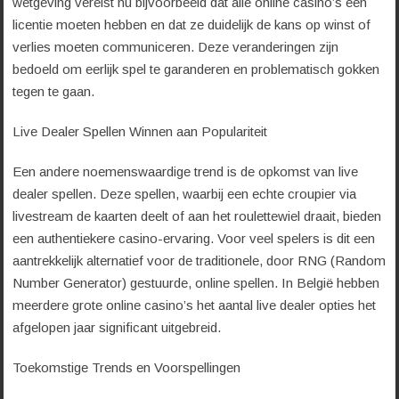
wetgeving vereist nu bijvoorbeeld dat alle online casino’s een
licentie moeten hebben en dat ze duidelijk de kans op winst of
verlies moeten communiceren. Deze veranderingen zijn
bedoeld om eerlijk spel te garanderen en problematisch gokken
tegen te gaan.
Live Dealer Spellen Winnen aan Populariteit
Een andere noemenswaardige trend is de opkomst van live
dealer spellen. Deze spellen, waarbij een echte croupier via
livestream de kaarten deelt of aan het roulettewiel draait, bieden
een authentiekere casino-ervaring. Voor veel spelers is dit een
aantrekkelijk alternatief voor de traditionele, door RNG (Random
Number Generator) gestuurde, online spellen. In België hebben
meerdere grote online casino’s het aantal live dealer opties het
afgelopen jaar significant uitgebreid.
Toekomstige Trends en Voorspellingen