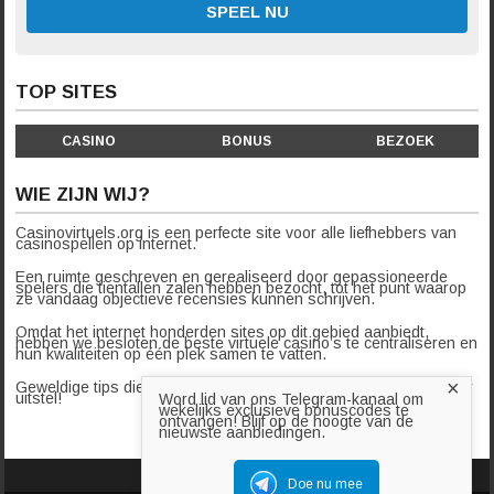
SPEEL NU
TOP SITES
CASINO
BONUS
BEZOEK
WIE ZIJN WIJ?
Casinovirtuels.org is een perfecte site voor alle liefhebbers van
casinospellen op internet.
Een ruimte geschreven en gerealiseerd door gepassioneerde
spelers die tientallen zalen hebben bezocht, tot het punt waarop
ze vandaag objectieve recensies kunnen schrijven.
Omdat het internet honderden sites op dit gebied aanbiedt,
hebben we besloten de beste virtuele casino’s te centraliseren en
hun kwaliteiten op één plek samen te vatten.
×
Geweldige tips die we je aanraden blindelings te volgen… zonder
uitstel!
Word lid van ons Telegram-kanaal om
wekelijks exclusieve bonuscodes te
ontvangen! Blijf op de hoogte van de
nieuwste aanbiedingen.
Doe nu mee