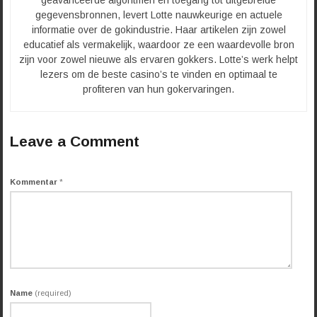
geavanceerde algoritmen en toegang tot uitgebreide
gegevensbronnen, levert Lotte nauwkeurige en actuele
informatie over de gokindustrie. Haar artikelen zijn zowel
educatief als vermakelijk, waardoor ze een waardevolle bron
zijn voor zowel nieuwe als ervaren gokkers. Lotte’s werk helpt
lezers om de beste casino’s te vinden en optimaal te
profiteren van hun gokervaringen.
Leave a Comment
Kommentar
*
Name
(required)