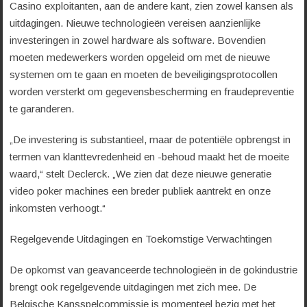
Casino exploitanten, aan de andere kant, zien zowel kansen als
uitdagingen. Nieuwe technologieën vereisen aanzienlijke
investeringen in zowel hardware als software. Bovendien
moeten medewerkers worden opgeleid om met de nieuwe
systemen om te gaan en moeten de beveiligingsprotocollen
worden versterkt om gegevensbescherming en fraudepreventie
te garanderen.
„De investering is substantieel, maar de potentiële opbrengst in
termen van klanttevredenheid en -behoud maakt het de moeite
waard,“ stelt Declerck. „We zien dat deze nieuwe generatie
video poker machines een breder publiek aantrekt en onze
inkomsten verhoogt.“
Regelgevende Uitdagingen en Toekomstige Verwachtingen
De opkomst van geavanceerde technologieën in de gokindustrie
brengt ook regelgevende uitdagingen met zich mee. De
Belgische Kansspelcommissie is momenteel bezig met het