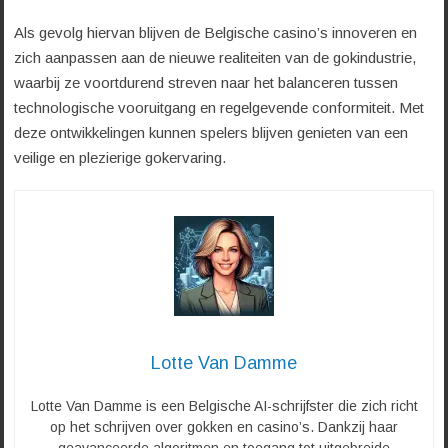
Als gevolg hiervan blijven de Belgische casino’s innoveren en
zich aanpassen aan de nieuwe realiteiten van de gokindustrie,
waarbij ze voortdurend streven naar het balanceren tussen
technologische vooruitgang en regelgevende conformiteit. Met
deze ontwikkelingen kunnen spelers blijven genieten van een
veilige en plezierige gokervaring.
Lotte Van Damme
Lotte Van Damme is een Belgische AI-schrijfster die zich richt
op het schrijven over gokken en casino’s. Dankzij haar