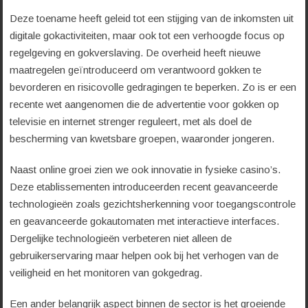
Deze toename heeft geleid tot een stijging van de inkomsten uit
digitale gokactiviteiten, maar ook tot een verhoogde focus op
regelgeving en gokverslaving. De overheid heeft nieuwe
maatregelen geïntroduceerd om verantwoord gokken te
bevorderen en risicovolle gedragingen te beperken. Zo is er een
recente wet aangenomen die de advertentie voor gokken op
televisie en internet strenger reguleert, met als doel de
bescherming van kwetsbare groepen, waaronder jongeren.
Naast online groei zien we ook innovatie in fysieke casino’s.
Deze etablissementen introduceerden recent geavanceerde
technologieën zoals gezichtsherkenning voor toegangscontrole
en geavanceerde gokautomaten met interactieve interfaces.
Dergelijke technologieën verbeteren niet alleen de
gebruikerservaring maar helpen ook bij het verhogen van de
veiligheid en het monitoren van gokgedrag.
Een ander belangrijk aspect binnen de sector is het groeiende