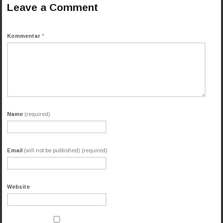
Leave a Comment
Kommentar
*
Name
(required)
Email
(will not be published) (required)
Website