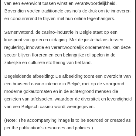
van een evenwicht tussen winst en verantwoordelijkheid.
Bovendien voelen traditionele casino’s de druk om te innoveren
en concurrerend te blijven met hun online tegenhangers.
Samenvattend, de casino-industrie in België staat op een
kruispunt van groei en uitdaging. Met de juiste balans tussen
regulering, innovatie en verantwoordelijk ondernemen, kan deze
sector blijven floreren en een belangrijke rol spelen in de
zakelijke en culturele stoffering van het land.
Begeleidende afbeelding: De afbeelding toont een overzicht van
een bruisend casino interieur in België, met op de voorgrond
moderne gokautomaten en in de achtergrond mensen die
genieten van tafelspelen, waardoor de diversiteit en levendigheid
van een Belgisch casino wordt weergegeven.
(Note: The accompanying image is to be sourced or created as
per the publication’s resources and policies.)