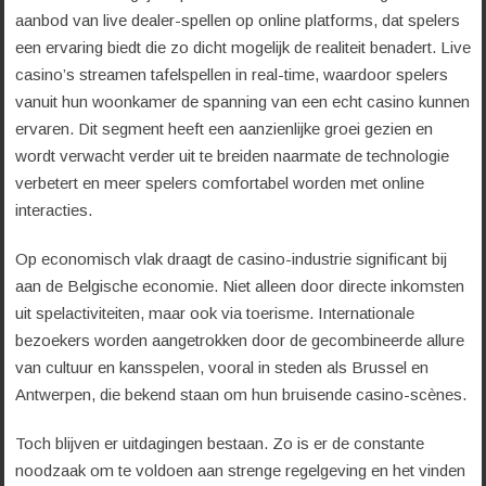
aanbod van live dealer-spellen op online platforms, dat spelers
een ervaring biedt die zo dicht mogelijk de realiteit benadert. Live
casino’s streamen tafelspellen in real-time, waardoor spelers
vanuit hun woonkamer de spanning van een echt casino kunnen
ervaren. Dit segment heeft een aanzienlijke groei gezien en
wordt verwacht verder uit te breiden naarmate de technologie
verbetert en meer spelers comfortabel worden met online
interacties.
Op economisch vlak draagt de casino-industrie significant bij
aan de Belgische economie. Niet alleen door directe inkomsten
uit spelactiviteiten, maar ook via toerisme. Internationale
bezoekers worden aangetrokken door de gecombineerde allure
van cultuur en kansspelen, vooral in steden als Brussel en
Antwerpen, die bekend staan om hun bruisende casino-scènes.
Toch blijven er uitdagingen bestaan. Zo is er de constante
noodzaak om te voldoen aan strenge regelgeving en het vinden