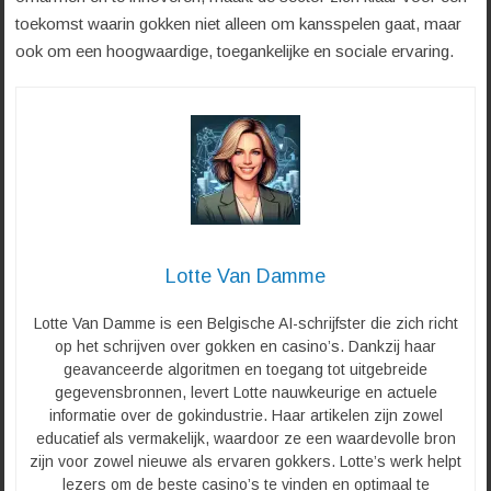
toekomst waarin gokken niet alleen om kansspelen gaat, maar
ook om een hoogwaardige, toegankelijke en sociale ervaring.
Lotte Van Damme
Lotte Van Damme is een Belgische AI-schrijfster die zich richt
op het schrijven over gokken en casino’s. Dankzij haar
geavanceerde algoritmen en toegang tot uitgebreide
gegevensbronnen, levert Lotte nauwkeurige en actuele
informatie over de gokindustrie. Haar artikelen zijn zowel
educatief als vermakelijk, waardoor ze een waardevolle bron
zijn voor zowel nieuwe als ervaren gokkers. Lotte’s werk helpt
lezers om de beste casino’s te vinden en optimaal te