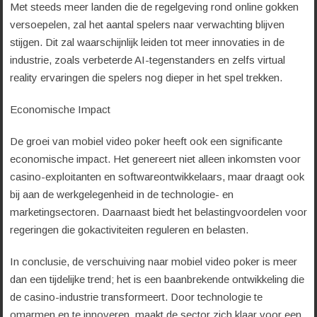
Met steeds meer landen die de regelgeving rond online gokken
versoepelen, zal het aantal spelers naar verwachting blijven
stijgen. Dit zal waarschijnlijk leiden tot meer innovaties in de
industrie, zoals verbeterde AI-tegenstanders en zelfs virtual
reality ervaringen die spelers nog dieper in het spel trekken.
Economische Impact
De groei van mobiel video poker heeft ook een significante
economische impact. Het genereert niet alleen inkomsten voor
casino-exploitanten en softwareontwikkelaars, maar draagt ook
bij aan de werkgelegenheid in de technologie- en
marketingsectoren. Daarnaast biedt het belastingvoordelen voor
regeringen die gokactiviteiten reguleren en belasten.
In conclusie, de verschuiving naar mobiel video poker is meer
dan een tijdelijke trend; het is een baanbrekende ontwikkeling die
de casino-industrie transformeert. Door technologie te
omarmen en te innoveren, maakt de sector zich klaar voor een