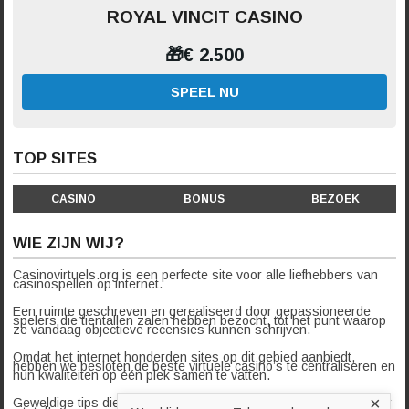
ROYAL VINCIT CASINO
🎁€ 2.500
SPEEL NU
TOP SITES
CASINO
BONUS
BEZOEK
WIE ZIJN WIJ?
Casinovirtuels.org is een perfecte site voor alle liefhebbers van
casinospellen op internet.
Een ruimte geschreven en gerealiseerd door gepassioneerde
spelers die tientallen zalen hebben bezocht, tot het punt waarop
ze vandaag objectieve recensies kunnen schrijven.
Omdat het internet honderden sites op dit gebied aanbiedt,
hebben we besloten de beste virtuele casino’s te centraliseren en
hun kwaliteiten op één plek samen te vatten.
×
Geweldige tips die we je aanraden blindelings te volgen… zonder