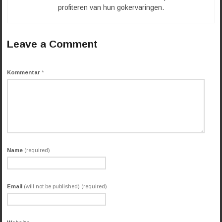
profiteren van hun gokervaringen.
Leave a Comment
Kommentar
*
Name
(required)
Email
(will not be published) (required)