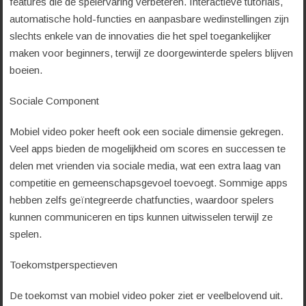
features die de spelervaring verbeteren. Interactieve tutorials,
automatische hold-functies en aanpasbare wedinstellingen zijn
slechts enkele van de innovaties die het spel toegankelijker
maken voor beginners, terwijl ze doorgewinterde spelers blijven
boeien.
Sociale Component
Mobiel video poker heeft ook een sociale dimensie gekregen.
Veel apps bieden de mogelijkheid om scores en successen te
delen met vrienden via sociale media, wat een extra laag van
competitie en gemeenschapsgevoel toevoegt. Sommige apps
hebben zelfs geïntegreerde chatfuncties, waardoor spelers
kunnen communiceren en tips kunnen uitwisselen terwijl ze
spelen.
Toekomstperspectieven
De toekomst van mobiel video poker ziet er veelbelovend uit.