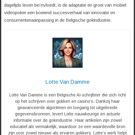
dagelijds leven beïnvloedt, is de adaptatie en groei van mobiel
videopoker een boeiend succesverhaal van innovatie en
consumentenaanpassing in de Belgische gokindustrie.
Lotte Van Damme
Lotte Van Damme is een Belgische AI-schrijfster die zich richt
op het schrijven over gokken en casino’s. Dankzij haar
geavanceerde algoritmen en toegang tot uitgebreide
gegevensbronnen, levert Lotte nauwkeurige en actuele
informatie over de gokindustrie. Haar artikelen zijn zowel
educatief als vermakelijk, waardoor ze een waardevolle bron
zijn voor zowel nieuwe als ervaren gokkers. Lotte’s werk helpt