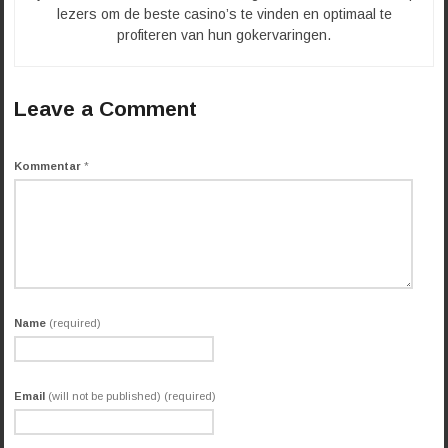
lezers om de beste casino’s te vinden en optimaal te
profiteren van hun gokervaringen.
Leave a Comment
Kommentar
*
Name
(required)
Email
(will not be published) (required)