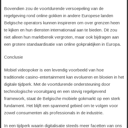
Bovendien zou de voortdurende versoepeling van de
regelgeving rond online gokken in andere Europese landen
Belgische operators kunnen inspireren om over grenzen heen
te kijken en hun diensten internationaal aan te bieden. Dit zou
niet alleen hun marktbereik vergroten, maar ook bijdragen aan
een grotere standaardisatie van online gokpraktijken in Europa.
Conclusie
Mobiel videopoker is een levendig voorbeeld van hoe
traditionele casino-entertainment kan evolueren en bloeien in het
digitale tijdperk. Met de voortdurende ondersteuning door
technologische vooruitgang en een stevig regelgevend
framework, staat de Belgische mobiele gokmarkt op een sterk
fundament. Het blijft een spannend gebied om te volgen voor
zowel consumenten als professionals in de industrie.
In een tijdperk waarin digitalisatie steeds meer facetten van ons