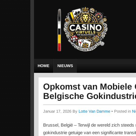
HOME
NIEUWS
Opkomst van Mobiele C
Belgische Gokindustri
Januar 17, 2026
By
Lotte Van Damme
• Posted in
N
Brussel, België – Terwijl de wereld zich steeds
gokindustrie getuige van een significante trans