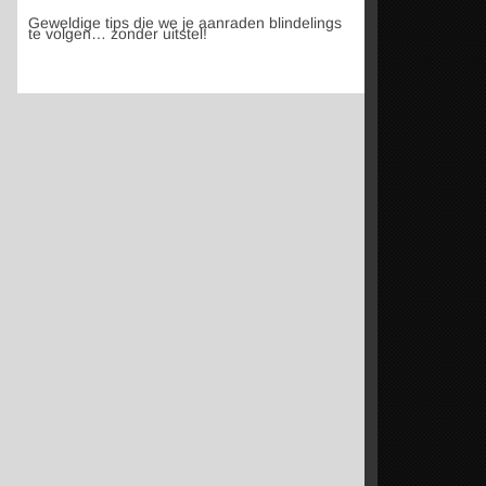
Geweldige tips die we je aanraden blindelings
te volgen… zonder uitstel!