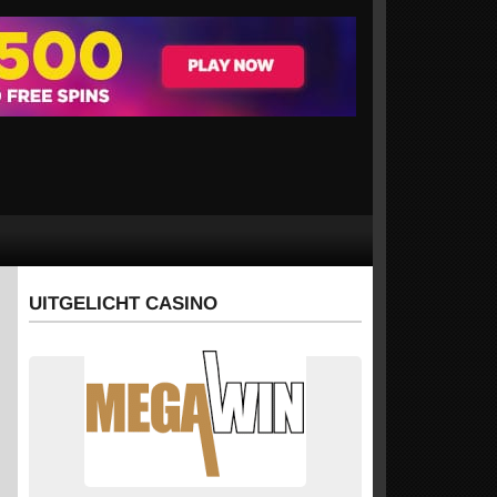
UITGELICHT CASINO