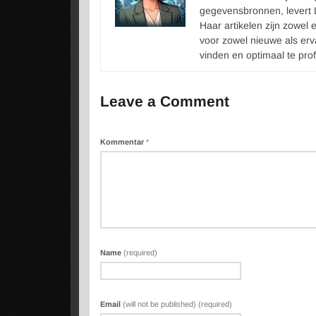
gegevensbronnen, levert L
Haar artikelen zijn zowel 
voor zowel nieuwe als erv
vinden en optimaal te pro
Leave a Comment
Kommentar
*
Name
(required)
Email
(will not be published) (required)