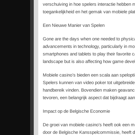
verschuiving in hoe spelers interactie hebben 
toegankelijkheid en het gemak van mobiele pl
Een Nieuwe Manier van Spelen
Gone are the days when one needed to physically 
advancements in technology, particularly in mob
smartphones and tablets to play their favorite 
landscape but is also affecting how game deve
Mobiele casino’s bieden een scala aan speloptie
Spelers kunnen van video poker tot uitgebreid
handbereik vinden. Bovendien maken geavancee
tevoren, een belangrijk aspect dat bijdraagt aan 
Impact op de Belgische Economie
De groei van mobiele casino’s heeft ook een m
door de Belgische Kansspelcommissie, heeft de 