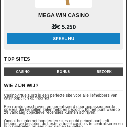
MEGA WIN CASINO
🎁€ 5.250
SPEEL NU
TOP SITES
CASINO
BONUS
BEZOEK
WIE ZIJN WIJ?
Casinovirtuels.org is een perfecte site voor alle liefhebbers van
casinospellen op internet.
Een ruimte geschreven en gerealiseerd door gepassioneerde
spelers die tientallen zalen hebben bezocht, tot het punt waarop
ze vandaag objectieve recensies kunnen schrijven.
Omdat het internet honderden sites op dit gebied aanbiedt,
hebben we besloten de beste virtuele casino’s te centraliseren en
hun kwaliteiten op één plek samen te vatten.