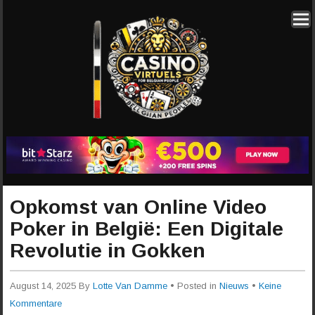
Opkomst van Online Video
Poker in België: Een Digitale
Revolutie in Gokken
August 14, 2025
By
Lotte Van Damme
• Posted in
Nieuws
•
Keine
Kommentare