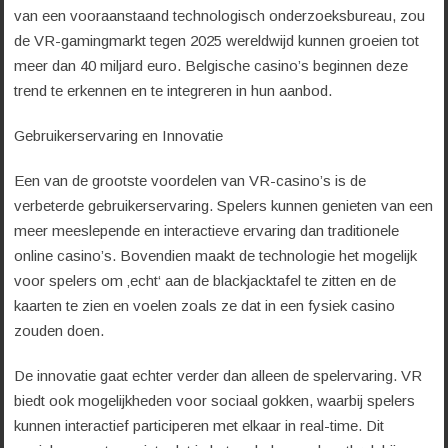
van een vooraanstaand technologisch onderzoeksbureau, zou
de VR-gamingmarkt tegen 2025 wereldwijd kunnen groeien tot
meer dan 40 miljard euro. Belgische casino’s beginnen deze
trend te erkennen en te integreren in hun aanbod.
Gebruikerservaring en Innovatie
Een van de grootste voordelen van VR-casino’s is de
verbeterde gebruikerservaring. Spelers kunnen genieten van een
meer meeslepende en interactieve ervaring dan traditionele
online casino’s. Bovendien maakt de technologie het mogelijk
voor spelers om ‚echt‘ aan de blackjacktafel te zitten en de
kaarten te zien en voelen zoals ze dat in een fysiek casino
zouden doen.
De innovatie gaat echter verder dan alleen de spelervaring. VR
biedt ook mogelijkheden voor sociaal gokken, waarbij spelers
kunnen interactief participeren met elkaar in real-time. Dit