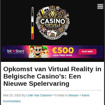
Opkomst van Virtual Reality in
Belgische Casino’s: Een
Nieuwe Spelervaring
Mai 23, 2025
By
Lotte Van Damme
• Posted in
Nieuws
•
Keine
Kommentare