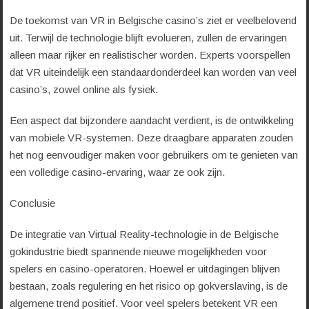
De toekomst van VR in Belgische casino’s ziet er veelbelovend
uit. Terwijl de technologie blijft evolueren, zullen de ervaringen
alleen maar rijker en realistischer worden. Experts voorspellen
dat VR uiteindelijk een standaardonderdeel kan worden van veel
casino’s, zowel online als fysiek.
Een aspect dat bijzondere aandacht verdient, is de ontwikkeling
van mobiele VR-systemen. Deze draagbare apparaten zouden
het nog eenvoudiger maken voor gebruikers om te genieten van
een volledige casino-ervaring, waar ze ook zijn.
Conclusie
De integratie van Virtual Reality-technologie in de Belgische
gokindustrie biedt spannende nieuwe mogelijkheden voor
spelers en casino-operatoren. Hoewel er uitdagingen blijven
bestaan, zoals regulering en het risico op gokverslaving, is de
algemene trend positief. Voor veel spelers betekent VR een