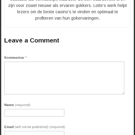
zijn voor zowel nieuwe als ervaren gokkers. Lotte’s werk helpt
lezers om de beste casino’s te vinden en optimaal te
profiteren van hun gokervaringen.
Leave a Comment
Kommentar
*
Name
(required)
Email
(will not be published) (required)