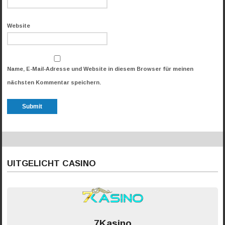
Website
Name, E-Mail-Adresse und Website in diesem Browser für meinen
nächsten Kommentar speichern.
UITGELICHT CASINO
7Kasino