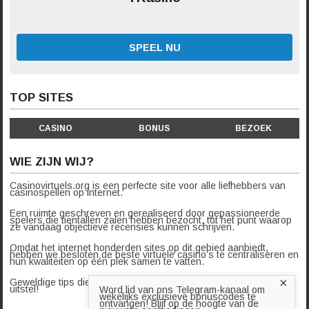
SPEEL NU
TOP SITES
CASINO
BONUS
BEZOEK
WIE ZIJN WIJ?
Casinovirtuels.org is een perfecte site voor alle liefhebbers van
casinospellen op internet.
Een ruimte geschreven en gerealiseerd door gepassioneerde
spelers die tientallen zalen hebben bezocht, tot het punt waarop
ze vandaag objectieve recensies kunnen schrijven.
Omdat het internet honderden sites op dit gebied aanbiedt,
hebben we besloten de beste virtuele casino’s te centraliseren en
hun kwaliteiten op één plek samen te vatten.
×
Geweldige tips die we je aanraden blindelings te volgen… zonder
uitstel!
Word lid van ons Telegram-kanaal om
wekelijks exclusieve bonuscodes te
ontvangen! Blijf op de hoogte van de