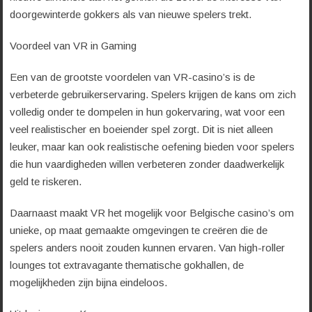
doorgewinterde gokkers als van nieuwe spelers trekt.
Voordeel van VR in Gaming
Een van de grootste voordelen van VR-casino’s is de
verbeterde gebruikerservaring. Spelers krijgen de kans om zich
volledig onder te dompelen in hun gokervaring, wat voor een
veel realistischer en boeiender spel zorgt. Dit is niet alleen
leuker, maar kan ook realistische oefening bieden voor spelers
die hun vaardigheden willen verbeteren zonder daadwerkelijk
geld te riskeren.
Daarnaast maakt VR het mogelijk voor Belgische casino’s om
unieke, op maat gemaakte omgevingen te creëren die de
spelers anders nooit zouden kunnen ervaren. Van high-roller
lounges tot extravagante thematische gokhallen, de
mogelijkheden zijn bijna eindeloos.