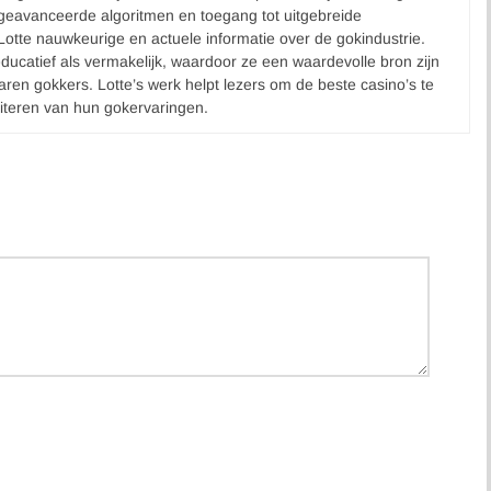
 geavanceerde algoritmen en toegang tot uitgebreide
otte nauwkeurige en actuele informatie over de gokindustrie.
educatief als vermakelijk, waardoor ze een waardevolle bron zijn
aren gokkers. Lotte’s werk helpt lezers om de beste casino’s te
fiteren van hun gokervaringen.