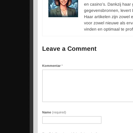
en casino’s. Dankzij haar
gegevensbronnen, levert L
Haar artikelen zijn zowel 
voor zowel nieuwe als erv
vinden en optimaal te pro
Leave a Comment
Kommentar
*
Name
(required)