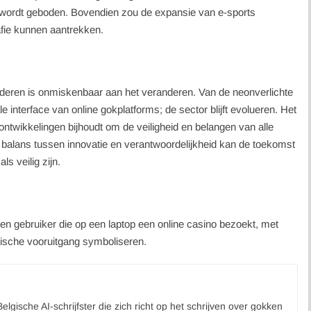
 wordt geboden. Bovendien zou de expansie van e-sports
ie kunnen aantrekken.
eren is onmiskenbaar aan het veranderen. Van de neonverlichte
le interface van online gokplatforms; de sector blijft evolueren. Het
ontwikkelingen bijhoudt om de veiligheid en belangen van alle
e balans tussen innovatie en verantwoordelijkheid kan de toekomst
s veilig zijn.
n gebruiker die op een laptop een online casino bezoekt, met
gische vooruitgang symboliseren.
gische AI-schrijfster die zich richt op het schrijven over gokken