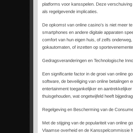
platforms voor kansspelen. Deze verschuiving
als regelgevende implicaties.
De opkomst van online casino’s is niet meer te
smartphones en andere digitale apparaten speel
comfort van hun eigen huis, of zelfs onderweg
gokautomaten, of inzetten op sportevenemente
Gedragsveranderingen en Technologische Inno
Een significante factor in de groei van online 
software, de beveiliging van online betalingen 
entertainment toegankelijker en aantrekkelij
thuisgehouden, wat ongetwijfeld heeft bijgedrag
Regelgeving en Bescherming van de Consume
Met de stijging van de populariteit van online 
Vlaamse overheid en de Kansspelcommissie heb