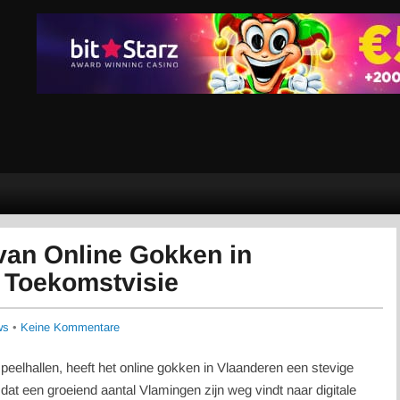
 van Online Gokken in
 Toekomstvisie
ws
•
Keine Kommentare
peelhallen, heeft het online gokken in Vlaanderen een stevige
t een groeiend aantal Vlamingen zijn weg vindt naar digitale